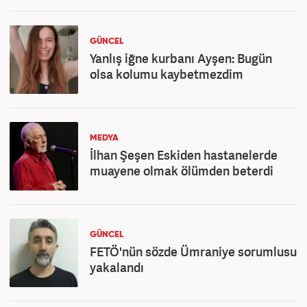
GÜNCEL
Yanlış iğne kurbanı Ayşen: Bugün
olsa kolumu kaybetmezdim
MEDYA
İlhan Şeşen Eskiden hastanelerde
muayene olmak ölümden beterdi
GÜNCEL
FETÖ'nün sözde Ümraniye sorumlusu
yakalandı