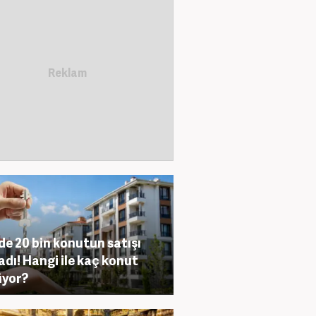
lde 20 bin konutun satışı
adı! Hangi ile kaç konut
üyor?