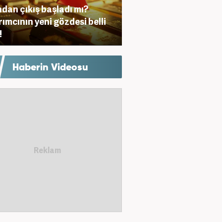
ndan çıkış başladı mı?
rımcının yeni gözdesi belli
!
Haberin Videosu