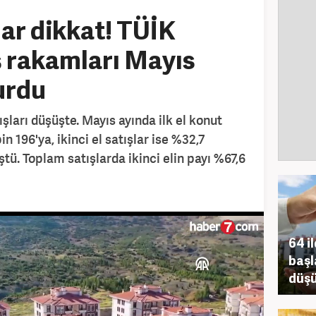
ar dikkat! TÜİK
ış rakamları Mayıs
urdu
şları düşüşte. Mayıs ayında ilk el konut
in 196'ya, ikinci el satışlar ise %32,7
ştü. Toplam satışlarda ikinci elin payı %67,6
64 i
başl
düş