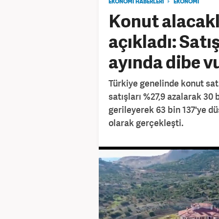
EKONOMİ HABERLERİ
EKONOMİ
Konut alacakl
açıkladı: Sat
ayında dibe v
Türkiye genelinde konut satı
satışları %27,9 azalarak 30 b
gerileyerek 63 bin 137'ye dü
olarak gerçekleşti.