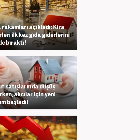
 rakamları açıkladı: Kira
leri ilk kez gıda giderlerini
de bıraktı!
t satışlarında düşüş
ken, alıcılar için yeni
m başladı!