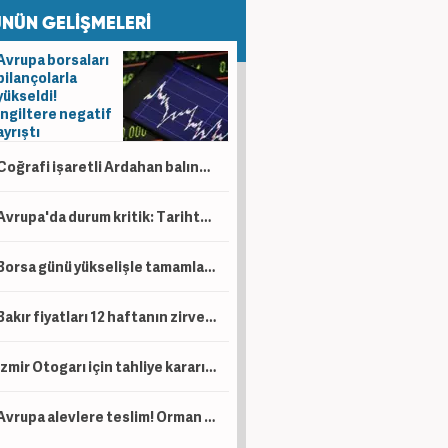
NÜN GELİŞMELERİ
Avrupa borsaları
bilançolarla
yükseldi!
İngiltere negatif
ayrıştı
Coğrafi işaretli Ardahan balında hasat başladı!
Avrupa'da durum kritik: Tarihte böylesi görülmedi
Borsa günü yükselişle tamamladı! En çok kazandıran belli oldu
Bakır fiyatları 12 haftanın zirvesinde!
İzmir Otogarı için tahliye kararı! Yargıtay son noktayı koydu
Avrupa alevlere teslim! Orman yangınlarının faturası 19 milyar avroyu aştı