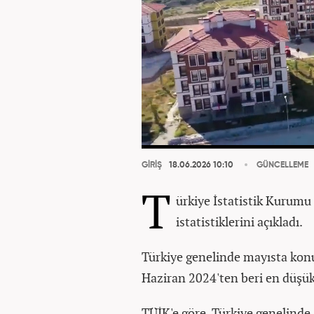
GİRİŞ
18.06.2026 10:10
GÜNCELLEME
T
ürkiye İstatistik Kurumu 
istatistiklerini açıkladı.
Türkiye genelinde mayısta konut
Haziran 2024'ten beri en düşük
TÜİK'e göre, Türkiye genelinde s