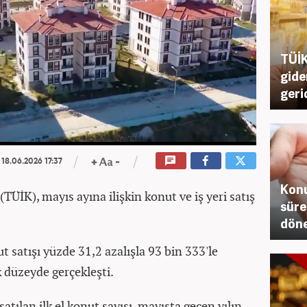
TÜİK
gider
geri
18.06.2026 17:37
Konu
(TÜİK), mayıs ayına ilişkin konut ve iş yeri satış
sürer
döne
 satışı yüzde 31,2 azalışla 93 bin 333'le
 düzeyde gerçekleşti.
atılan ilk el konut sayısı, mayısta geçen yılın