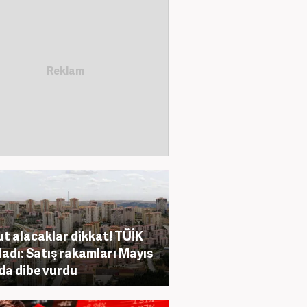
t alacaklar dikkat! TÜİK
ladı: Satış rakamları Mayıs
da dibe vurdu