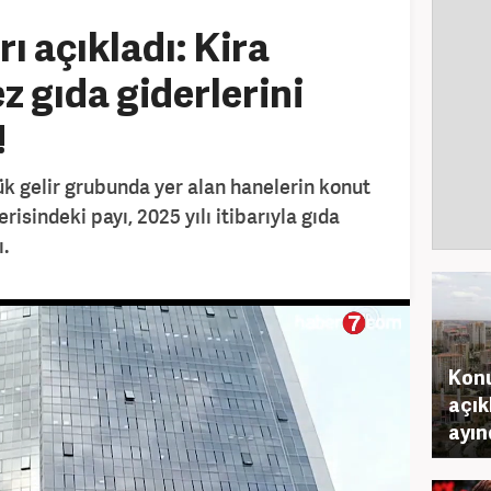
ı açıkladı: Kira
ez gıda giderlerini
!
ük gelir grubunda yer alan hanelerin konut
erisindeki payı, 2025 yılı itibarıyla gıda
.
Konu
açık
ayın