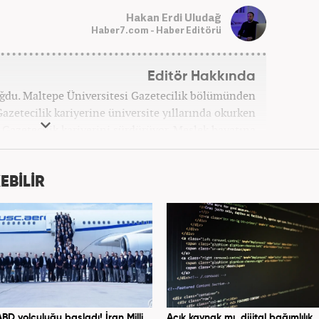
Hakan Erdi Uludağ
Haber7.com - Haber Editörü
Editör Hakkında
oğdu. Maltepe Üniversitesi Gazetecilik bölümünden
azetecilik kariyerine üniversite yıllarında okurken
ak Gazetecilik kariyerini sürdürüyor. Meslek hayatına
bağlı Haber7.com'da 'Editör' olarak devam ediyor.
EBİLİR
ABD yolculuğu başladı! İran Milli
Açık kaynak mı, dijital bağımlılık