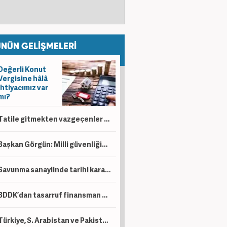
NÜN GELİŞMELERİ
Değerli Konut
Vergisine hâlâ
ihtiyacımız var
mı?
Tatile gitmekten vazgeçenler dikkat! O parayı almak hakkınız
Başkan Görgün: Milli güvenliğin ayrılmaz parçalarıdır
Savunma sanayiinde tarihi karar! İki dev milli motor için birleşiyor
BDDK’dan tasarruf finansman düzenlemesi! Taşıt, konut ve iş yerinde limitler değişti
Türkiye, S. Arabistan ve Pakistan İmzayı attı! İşte üç ülkenin toplam savunma gücü....