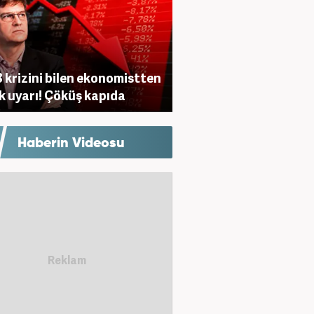
 krizini bilen ekonomistten
ik uyarı! Çöküş kapıda
Haberin Videosu