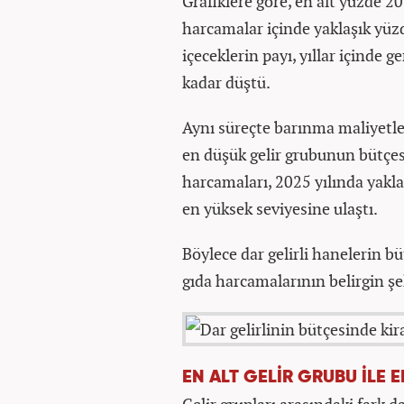
Grafiklere göre, en alt yüzde 2
harcamalar içinde yaklaşık yüz
içeceklerin payı, yıllar içinde 
kadar düştü.
Aynı süreçte barınma maliyetler
en düşük gelir grubunun bütçes
harcamaları, 2025 yılında yakl
en yüksek seviyesine ulaştı.
Böylece dar gelirli hanelerin b
gıda harcamalarının belirgin şek
EN ALT GELİR GRUBU İLE 