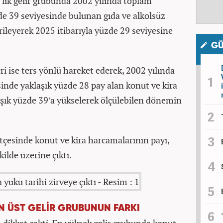
0’lik gelir grubunda 2002 yılında toplam
de 39 seviyesinde bulunan gıda ve alkolsüz
gerileyerek 2025 itibarıyla yüzde 29 seviyesine
GÜ
i ise ters yönlü hareket ederek, 2002 yılında
inde yaklaşık yüzde 28 pay alan konut ve kira
aşık yüzde 39’a yükselerek ölçülebilen dönemin
ütçesinde konut ve kira harcamalarının payı,
ilde üzerine çıktı.
EN ÜST GELİR GRUBUNUN FARKI