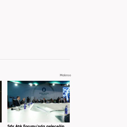
Makroo
Sıfır Atık Forumu'nda geleceğin