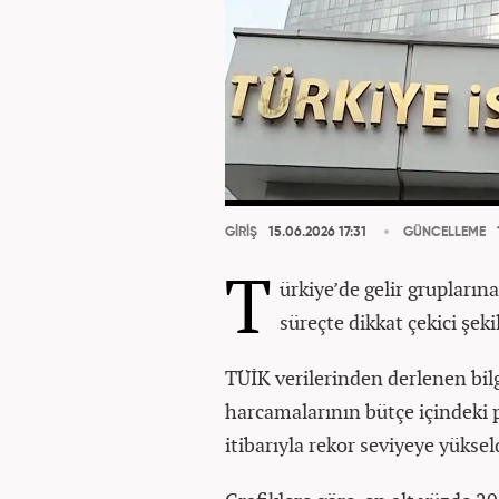
GİRİŞ
15.06.2026 17:31
GÜNCELLEME
T
ürkiye’de gelir grupların
süreçte dikkat çekici şeki
TÜİK verilerinden derlenen bilg
harcamalarının bütçe içindeki p
itibarıyla rekor seviyeye yüksel