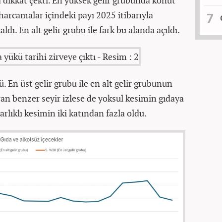
da dikkat çekti. En yüksek gelir grubunda konut
arcamalar içindeki payı 2025 itibarıyla
dı. En alt gelir grubu ile fark bu alanda açıldı.
ü. En üst gelir grubu ile en alt gelir grubunun
an benzer seyir izlese de yoksul kesimin gıdaya
arlıklı kesimin iki katından fazla oldu.