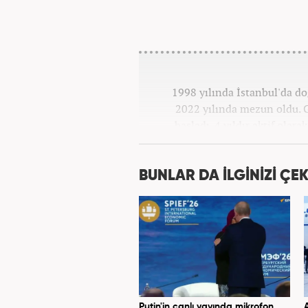
1998 yılında İstanbul'da d
2022 yılında mezun oldu. G
başladı. 4 yıldır aktif olar
Kanal 7 Medya Grubu'na 
BUNLAR DA İLGİNİZİ ÇEK
Putin'in canlı yayında mikrofon