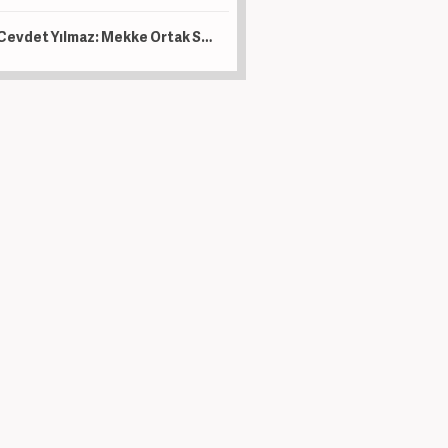
Cevdet Yılmaz: Mekke Ortak Savunma Anlaşması tarihi bir adımdır