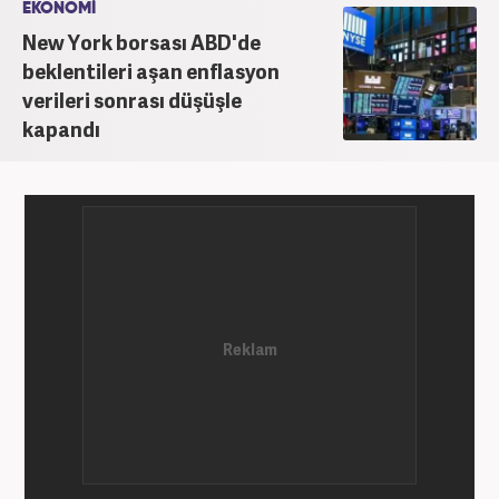
EKONOMİ
New York borsası ABD'de
beklentileri aşan enflasyon
verileri sonrası düşüşle
kapandı