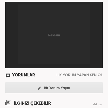
yıl boyunca spor spikerliği ve muhabirliği
görevlerinde bulundu. Daha sonra 2020 yılında özel
bir haber kanalında haber ve spor editörlüğü yaptı.
Ardından Turkuvaz Medya Grubu’nda editörlük
görevinde bulundu. 2024 Mayıs ayından itibaren
Kanal 7 Medya Grubu’na bağlı Haber7.com’da editör
olarak görevini sürdürmektedir.
YORUMLAR
İLK YORUM YAPAN SEN OL
Bir Yorum Yapın
İLGİNİZİ ÇEKEBİLİR
Makroo