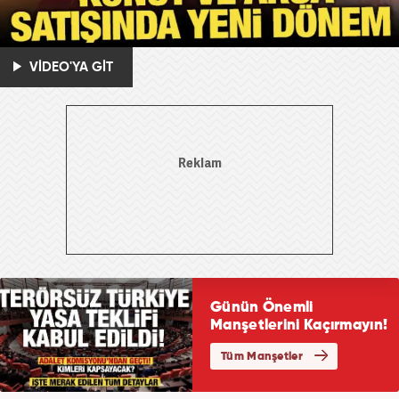
VİDEO'YA GİT