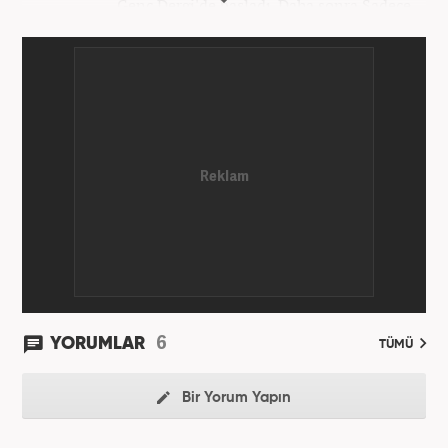
Genç Dergi'de başladı. Daha sonra Sadece
haber.com'da internet haberciliğine başladı. 2019
yılında Haber7.com ailesine dahil olan Koçin,
''Ekonomi ve Otomobil Editörü'' olarak meslek
hayatına devam etmektedir.
6
YORUMLAR
TÜMÜ
Bir Yorum Yapın