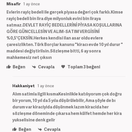
Misafir
1 ay önce
Evlerin rayiç bedeli ile gerçek piyasa değeri çok farklı.Kimse
rayiç bedeli bin lira diye milyonluk evini bin liraya
satmaz.DEVLET RAYİÇ BEDELLERİNİ PİYASA KOŞULLARINA
GÖRE GÜNCELLESİN VE ALIM-SATIM VERGİSİNİ
%0,5'ÇEKSİN.Herkes kendisi ilan asar oldu evlere
çaresizlikten.Türk Borçlar kanunu "kiracı evde 10 yıl durur "
maddesi değiştirilsin.Sözleşme bitti, 6 ay sonra
mahkemesiz net çıksın
Beğen
Cevapla
Toplam
3
beğeni
Hakkaniyet
1 ay önce
Alım satimla ilgili kısmaKesinlikle katılıyorum çok doğru
bir yorum, 10 yıl da 5 yıla düşürülebilir, Ama şöyle de bı
durum var kiraciyida düşünmek lazım kiracida her
sözleşme döneminde çıkarsa hem külfet hemde her kira
yukselisine denk gelir
Beğen
Cevapla