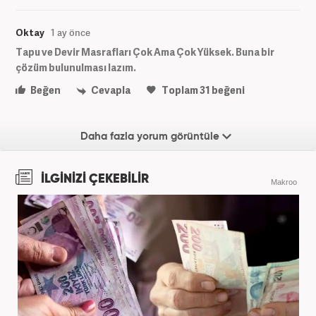
Oktay
1 ay önce
Tapu ve Devir Masrafları Çok Ama Çok Yüksek. Buna bir
çözüm bulunulması lazım.
Beğen
Cevapla
Toplam
31
beğeni
Daha fazla yorum görüntüle
İLGİNİZİ ÇEKEBİLİR
Makroo