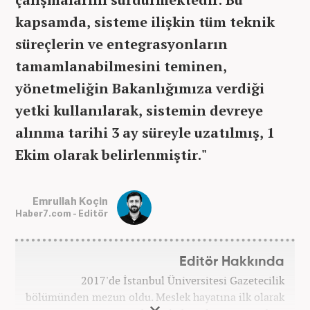
kapsamda, sisteme ilişkin tüm teknik
süreçlerin ve entegrasyonların
tamamlanabilmesini teminen,
yönetmeliğin Bakanlığımıza verdiği
yetki kullanılarak, sistemin devreye
alınma tarihi 3 ay süreyle uzatılmış, 1
Ekim olarak belirlenmiştir."
Emrullah Koçin
Haber7.com - Editör
Editör Hakkında
2017'de İstanbul Üniversitesi Gazetecilik
bölümünden mezun oldu. Meslek hayatına ilk olarak