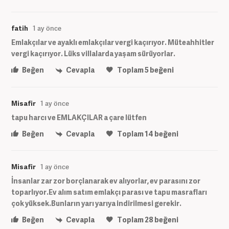
fatih
1 ay önce
Emlakçılar ve ayaklı emlakçılar vergi kaçırıyor. Müteahhitler
vergi kaçırıyor. Lüks villalarda yaşam sürüyorlar.
Beğen
Cevapla
Toplam
5
beğeni
Misafir
1 ay önce
tapu harcı ve EMLAKÇILAR a çare lütfen
Beğen
Cevapla
Toplam
14
beğeni
Misafir
1 ay önce
İnsanlar zar zor borçlanarak ev alıyorlar, ev parasını zor
toparlıyor.Ev alım satım emlakçı parası ve tapu masrafları
çok yüksek.Bunların yarı yarıya indirilmesi gerekir.
Beğen
Cevapla
Toplam
28
beğeni