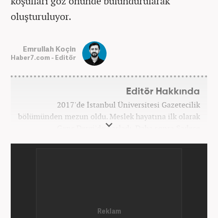
koşulları göz önünde bulundurularak
oluşturuluyor.
Emrullah Koçin
Haber7.com - Editör
Editör Hakkında
2017'de İstanbul Üniversitesi Gazetecilik
bölümünden mezun oldu. Meslek hayatına ilk olarak
Genç Dergi'de başladı. Daha sonra Sadece
haber.com'da internet haberciliğine başladı. 2019
yılında Haber7.com ailesine dahil olan Koçin,
''Ekonomi ve Otomobil Editörü'' olarak meslek
hayatına devam etmektedir.