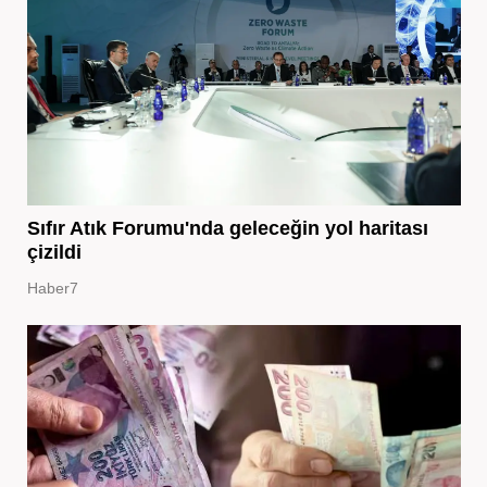
Sıfır Atık Forumu'nda geleceğin yol haritası
çizildi
Haber7