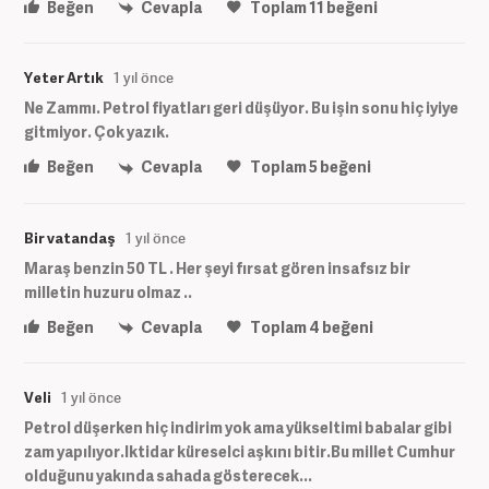
Beğen
Cevapla
Toplam
11
beğeni
Yeter Artık
1 yıl önce
Ne Zammı. Petrol fiyatları geri düşüyor. Bu işin sonu hiç iyiye
gitmiyor. Çok yazık.
Beğen
Cevapla
Toplam
5
beğeni
Bir vatandaş
1 yıl önce
Maraş benzin 50 TL . Her şeyi fırsat gören insafsız bir
milletin huzuru olmaz ..
Beğen
Cevapla
Toplam
4
beğeni
Veli
1 yıl önce
Petrol düşerken hiç indirim yok ama yükseltimi babalar gibi
zam yapılıyor.Iktidar küreselci aşkını bitir.Bu millet Cumhur
olduğunu yakında sahada gösterecek...