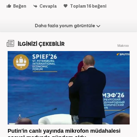
Beğen
Cevapla
Toplam
16
beğeni
Daha fazla yorum görüntüle
İLGİNİZİ ÇEKEBİLİR
Makroo
Putin'in canlı yayında mikrofon müdahalesi