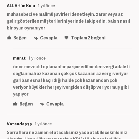
ALLAH'ın Kulu
1 yıl önce
muhasebeci ve malimüşavirleri denetleyin. zarar veya az
gelir gösterilen müşterilerini yerinde takip edin. bakın nasıl
bir oyun oynanıyor
Beğen
Cevapla
Toplam
2
beğeni
murat
1 yıl önce
önce mevcut toplananlar çarçur edilmeden vergi adaleti
sağlanmalı az kazanan çok çok kazanan az vergi veriyor
gariban esnaf kaçırdığı halde çok kazanandan çok
veriyor büyükler herşeyi vergiden düşüp veriyormuş gibi
yapıyor
Beğen
Cevapla
Vatandaşşş
1 yıl önce
Sarraflara ne zaman el atacaksınız yada atabilecekmisiniz