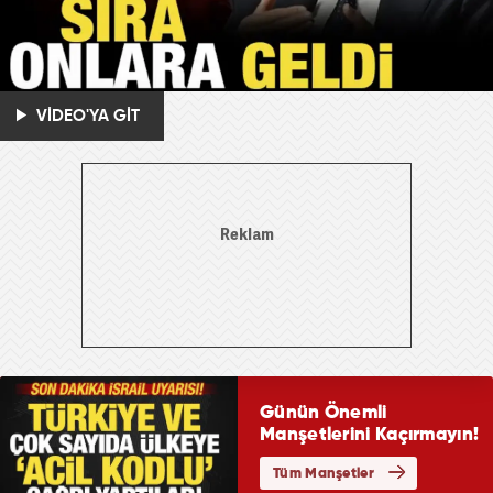
VİDEO'YA GİT