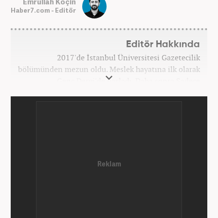
Emrullah Koçin
Haber7.com - Editör
Editör Hakkında
2017'de İstanbul Üniversitesi Gazetecilik
bölümünden mezun oldu. Meslek hayatına ilk olarak
Genç Dergi'de başladı. Daha sonra Sadece
haber.com'da internet haberciliğine başladı. 2019
yılında Haber7.com ailesine dahil olan Koçin,
''Ekonomi ve Otomobil Editörü'' olarak meslek
hayatına devam etmektedir.