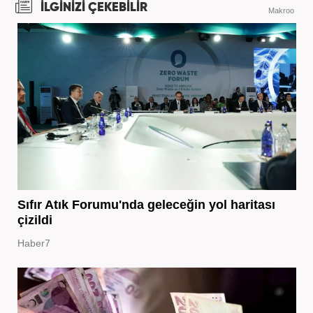
İLGİNİZİ ÇEKEBİLİR
Makroo
Sıfır Atık Forumu'nda geleceğin yol haritası
çizildi
Haber7