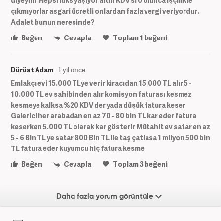
diyeyim. Hepsi lüks yaşıyor altın KDV si 0 olunca işçilikle
çıkmıyorlar asgari ücretli onlardan fazla vergi veriyordur.
Adalet bunun neresinde?
Beğen
Cevapla
Toplam
1
beğeni
Dürüst Adam
1 yıl önce
Emlakçı evi 15.000 TLye verir kiracıdan 15.000 TL alır 5 -
10.000 TL ev sahibinden alır komisyon faturası kesmez
kesmeye kalksa %20 KDV der yada düşük fatura keser
Galerici her arabadan en az 70 - 80 bin TL kar eder fatura
keserken 5.000 TL olarak kar gösterir Mütahit ev satar en az
5 - 6 Bin TL ye satar 800 Bin TL ile taş çatlasa 1 milyon 500 bin
TL fatura eder kuyumcu hiç fatura kesme
Beğen
Cevapla
Toplam
3
beğeni
Daha fazla yorum görüntüle