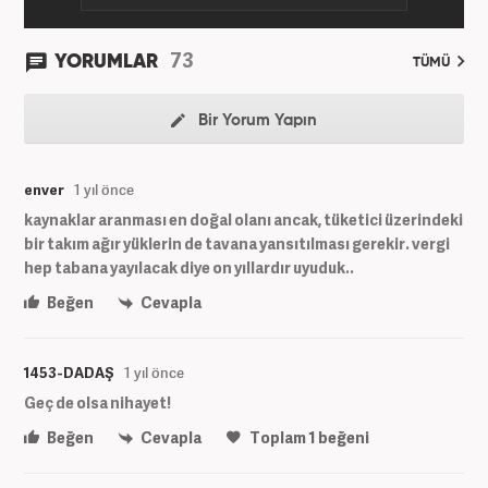
73
YORUMLAR
TÜMÜ
Bir Yorum Yapın
enver
1 yıl önce
kaynaklar aranması en doğal olanı ancak, tüketici üzerindeki
bir takım ağır yüklerin de tavana yansıtılması gerekir. vergi
hep tabana yayılacak diye on yıllardır uyuduk..
Beğen
Cevapla
1453-DADAŞ
1 yıl önce
Geç de olsa nihayet!
Beğen
Cevapla
Toplam
1
beğeni