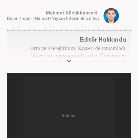
Mehmet Küçükkahveci .
Haber7.com - Güncel / Siyaset Sorumlu Editör
Editör Hakkında
Orta ve lise eğitimini Kayseri'de tamamladı.
Üniversite öğrenimini İstanbul Üniversitesi
Coğrafya bölümünde tamamladı. 2008 yılında
Haber7.com'da gazetecilik mesleğine ilk adımını
attı. 15 yıllık profesyonel editörlük kariyerinde tüm
kategorilerde görev yaptı. Meslek hayatına
Haber7.com'da 'Güncel/Siyaset Sorumlu Editörü'
olarak devam etmektedir.