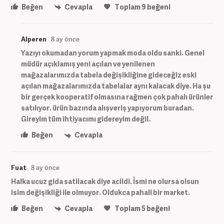
Beğen
Cevapla
Toplam
9
beğeni
Alperen
8 ay önce
Yazıyı okumadan yorum yapmak moda oldu sanki. Genel
müdür açıklamış yeni açılan ve yenilenen
mağazalarımızda tabela değişikliğine gideceğiz eski
açılan mağazalarımızda tabelalar aynı kalacak diye. Ha şu
bir gerçek kooperatif olmasına rağmen çok pahalı ürünler
satılıyor. ürün bazında alışveriş yapıyorum buradan.
Gireyim tüm ihtiyacımı gidereyim değil.
Beğen
Cevapla
Fuat
8 ay önce
Halka ucuz gida satilacak diye acildi. İsmi ne olursa olsun
isim değişikliği ile olmuyor. Oldukca pahali bir market.
Beğen
Cevapla
Toplam
5
beğeni