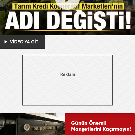
VİDEO'YA GİT