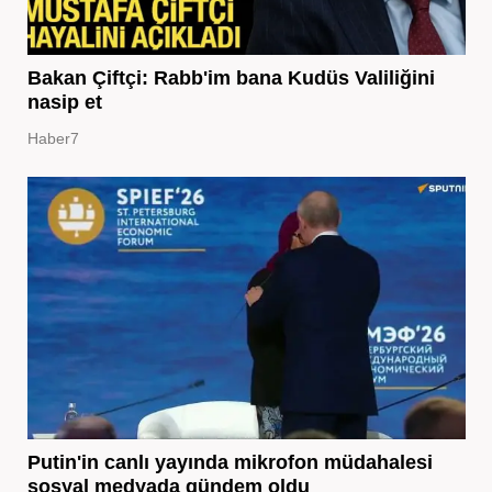
Bakan Çiftçi: Rabb'im bana Kudüs Valiliğini
nasip et
Haber7
Putin'in canlı yayında mikrofon müdahalesi
sosyal medyada gündem oldu