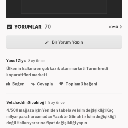
70
YORUMLAR
TÜMÜ
Bir Yorum Yapın
Yusuf Ziya
8 ay önce
Ülkenin halkına en çok kazık atan marketi Tarım kredi
koparatifleri marketi
Beğen
Cevapla
Toplam
3
beğeni
SelahaddinSipahioğl
8 ay önce
4/500 mağaza için Yeniden tabela ve isim değişikliği Kaç
milyar para harcamadan Yazıktır Günahtır İsim değişikliği
değil Halkın yararına fiyat değişikliği yapın