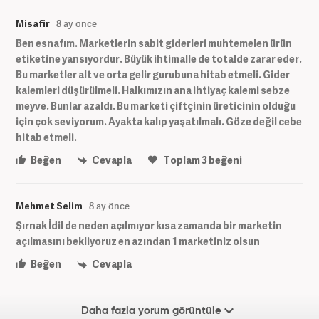
Misafir
8 ay önce
Ben esnafım. Marketlerin sabit giderleri muhtemelen ürün
etiketine yansıyordur. Büyük ihtimalle de totalde zarar eder.
Bu marketler alt ve orta gelir gurubuna hitab etmeli. Gider
kalemleri düşürülmeli. Halkımızın ana ihtiyaç kalemi sebze
meyve. Bunlar azaldı. Bu marketi çiftçinin üreticinin olduğu
için çok seviyorum. Ayakta kalıp yaşatılmalı. Göze değil cebe
hitab etmeli.
Beğen
Cevapla
Toplam
3
beğeni
Mehmet Selim
8 ay önce
Şırnak İdil de neden açılmıyor kısa zamanda bir marketin
açılmasını bekliyoruz en azından 1 marketiniz olsun
Beğen
Cevapla
Daha fazla yorum görüntüle