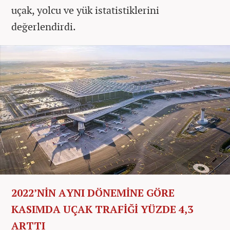
uçak, yolcu ve yük istatistiklerini
değerlendirdi.
2022’NİN AYNI DÖNEMİNE GÖRE
KASIMDA UÇAK TRAFİĞİ YÜZDE 4,3
ARTTI