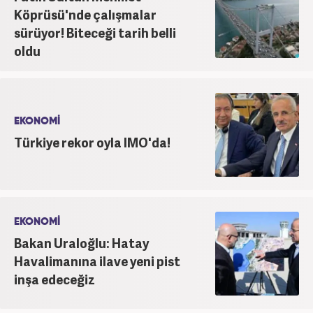
Köprüsü'nde çalışmalar
sürüyor! Biteceği tarih belli
oldu
EKONOMİ
Türkiye rekor oyla IMO'da!
EKONOMİ
Bakan Uraloğlu: Hatay
Havalimanına ilave yeni pist
inşa edeceğiz