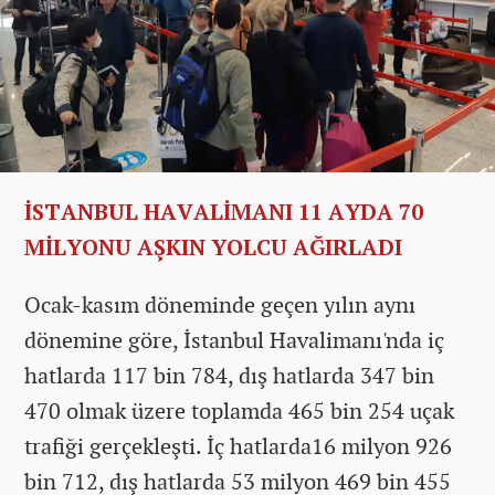
İSTANBUL HAVALİMANI 11 AYDA 70
MİLYONU AŞKIN YOLCU AĞIRLADI
Ocak-kasım döneminde geçen yılın aynı
dönemine göre, İstanbul Havalimanı'nda iç
hatlarda 117 bin 784, dış hatlarda 347 bin
470 olmak üzere toplamda 465 bin 254 uçak
trafiği gerçekleşti. İç hatlarda16 milyon 926
bin 712, dış hatlarda 53 milyon 469 bin 455