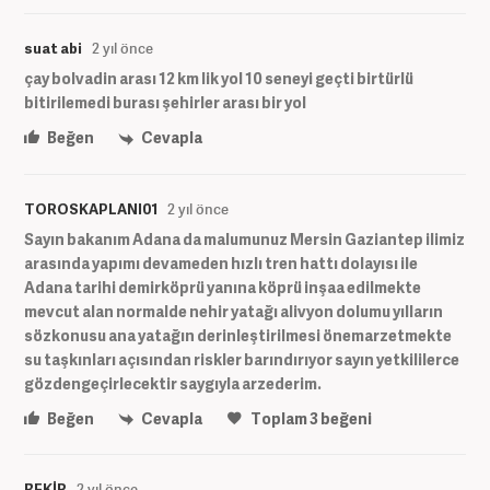
suat abi
2 yıl önce
çay bolvadin arası 12 km lik yol 10 seneyi geçti birtürlü
bitirilemedi burası şehirler arası bir yol
Beğen
Cevapla
TOROSKAPLANI01
2 yıl önce
Sayın bakanım Adana da malumunuz Mersin Gaziantep ilimiz
arasında yapımı devameden hızlı tren hattı dolayısı ile
Adana tarihi demirköprü yanına köprü inşaa edilmekte
mevcut alan normalde nehir yatağı alivyon dolumu yılların
sözkonusu ana yatağın derinleştirilmesi önemarzetmekte
su taşkınları açısından riskler barındırıyor sayın yetkililerce
gözdengeçirlecektir saygıyla arzederim.
Beğen
Cevapla
Toplam
3
beğeni
BEKİR
2 yıl önce