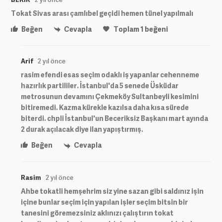
Tokat Sivas arası çamlıbel geçidi hemen tünel yapılmalı
Beğen
Cevapla
Toplam
1
beğeni
Arif
2 yıl önce
rasim efendi esas seçim odaklı iş yapanlar cehenneme
hazırlık partililer. İstanbul'da 5 senede Üsküdar
metrosunun devamını Çekmeköy Sultanbeyli kesimini
bitiremedi. Kazma kürekle kazılsa daha kısa sürede
biterdi. chpli İstanbul'un Beceriksiz Başkanı mart ayında
2 durak açılacak diye ilan yapıştırmış.
Beğen
Cevapla
Rasim
2 yıl önce
Ahbe tokatli hemşehrim siz yine sazan gibi saldınız işin
içine bunlar seçim için yapılan işler seçim bitsin bir
tanesini göremezsiniz aklınızı çalıştırın tokat