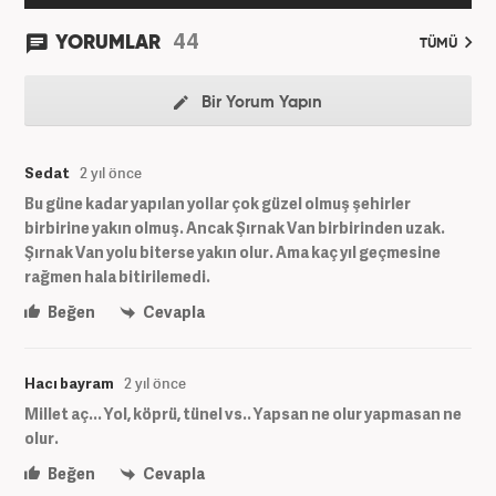
44
YORUMLAR
TÜMÜ
Bir Yorum Yapın
Sedat
2 yıl önce
Bu güne kadar yapılan yollar çok güzel olmuş şehirler
birbirine yakın olmuş. Ancak Şırnak Van birbirinden uzak.
Şırnak Van yolu biterse yakın olur. Ama kaç yıl geçmesine
rağmen hala bitirilemedi.
Beğen
Cevapla
Hacı bayram
2 yıl önce
Millet aç... Yol, köprü, tünel vs.. Yapsan ne olur yapmasan ne
olur.
Beğen
Cevapla