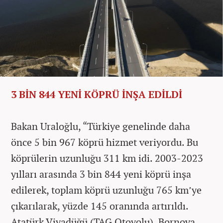
3 BİN 844 YENİ KÖPRÜ İNŞA EDİLDİ
Bakan Uraloğlu, “Türkiye genelinde daha
önce 5 bin 967 köprü hizmet veriyordu. Bu
köprülerin uzunluğu 311 km idi. 2003-2023
yılları arasında 3 bin 844 yeni köprü inşa
edilerek, toplam köprü uzunluğu 765 km’ye
çıkarılarak, yüzde 145 oranında artırıldı.
Atatürk Viyadüğü (TAG Otoyolu), Bornova