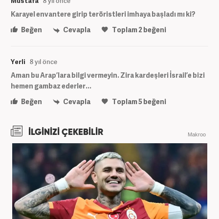
Mustafa
8 yıl önce
Karayel envantere girip teröristleri imhaya başladı mı ki?
Beğen
Cevapla
Toplam
2
beğeni
Yerli
8 yıl önce
Aman bu Arap’lara bilgi vermeyin. Zira kardeşleri İsrail’e bizi
hemen gambaz ederler...
Beğen
Cevapla
Toplam
5
beğeni
İLGİNİZİ ÇEKEBİLİR
Makroo