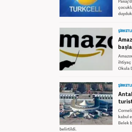
Pasaj'd
çocukla
duydukl
ŞİRKETL
Amazo
başla
Amazon.
ihtiyaç
Okula D
ŞİRKETL
Antal
turis
Corneli
kabul e
Belek b
belirtildi.