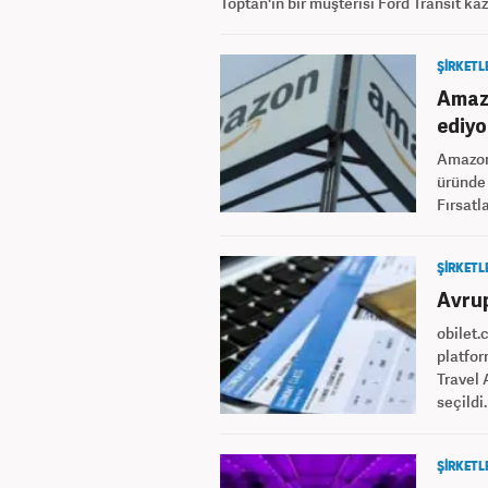
Toptan'ın bir müşterisi Ford Transit ka
ŞİRKETL
Amazo
ediyo
Amazon.
üründe
Fırsatl
ŞİRKETL
Avrup
obilet.
platfor
Travel 
seçildi.
ŞİRKETL