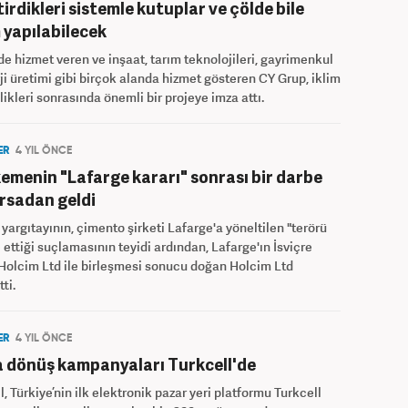
tirdikleri sistemle kutuplar ve çölde bile
 yapılabilecek
de hizmet veren ve inşaat, tarım teknolojileri, gayrimenkul
ji üretimi gibi birçok alanda hizmet gösteren CY Grup, iklim
likleri sonrasında önemli bir projeye imza attı.
ER
4 YIL ÖNCE
menin "Lafarge kararı" sonrası bir darbe
rsadan geldi
 yargıtayının, çimento şirketi Lafarge'a yöneltilen "terörü
 ettiği suçlamasının teyidi ardından, Lafarge'ın İsviçre
 Holcim Ltd ile birleşmesi sonucu doğan Holcim Ltd
ti.
ER
4 YIL ÖNCE
 dönüş kampanyaları Turkcell'de
l, Türkiye’nin ilk elektronik pazar yeri platformu Turkcell