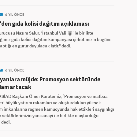
ER
6 YIL ÖNCE
'den gıda kolisi dağıtım açıklaması
urucusu Nazım Salur, "İstanbul Valiliği ile birlikte
ımız gıda kolisi dağıtım kampanyası şirketimizin bugüne
aptığı en gurur duyulacak iştir." dedi.
ER
6 YIL ÖNCE
ayanlara müjde: Promosyon sektöründe
dam artacak
İAD Başkanı Ömer Karatemiz, “Promosyon ve matbaa
eri büyük yatırım rakamları ve oluşturdukları yüksek
m imkanlarına rağmen kamuoyunda hak ettikleri saygınlığı
sektörlerimizin yan sanayi ile birlikte oluşturduğu
 dedi.