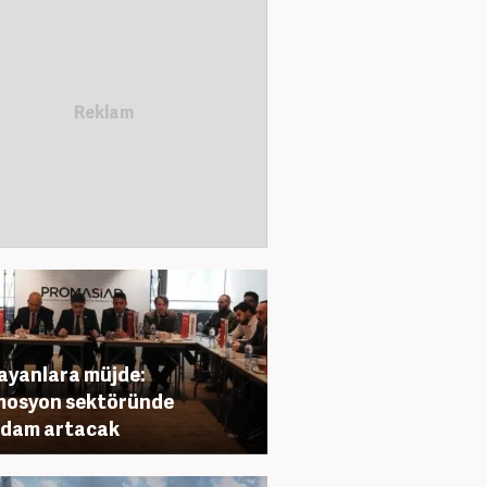
rayanlara müjde:
mosyon sektöründe
hdam artacak