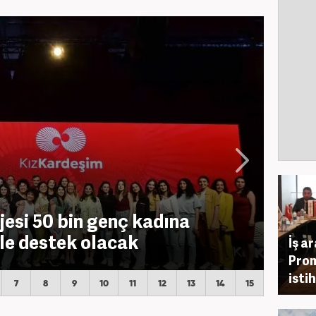
jesi 50 bin genç kadına
ile destek olacak
İş a
Pro
isti
7
8
9
10
11
12
13
14
15