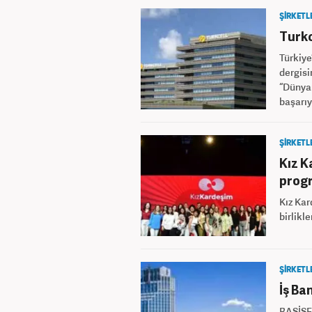
ŞİRKETL
Turkc
Türkiye
dergisin
“Dünyan
başarıy
ŞİRKETL
Kız K
progr
Kız Kar
birlikl
ŞİRKETL
İş Ba
BASİSEN