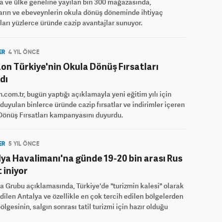
a ve ülke geneline yayılan bin 300 mağazasında,
rın ve ebeveynlerin okula dönüş döneminde ihtiyaç
arı yüzlerce üründe cazip avantajlar sunuyor.
ER
4 YIL ÖNCE
n Türkiye'nin Okula Dönüş Fırsatları
dı
com.tr, bugün yaptığı açıklamayla yeni eğitim yılı için
 duyulan binlerce üründe cazip fırsatlar ve indirimler içeren
önüş Fırsatları kampanyasını duyurdu.
ER
5 YIL ÖNCE
ya Havalimanı'na günde 19-20 bin arası Rus
t iniyor
a Grubu açıklamasında, Türkiye'de "turizmin kalesi" olarak
dilen Antalya ve özellikle en çok tercih edilen bölgelerden
ölgesinin, salgın sonrası tatil turizmi için hazır olduğu