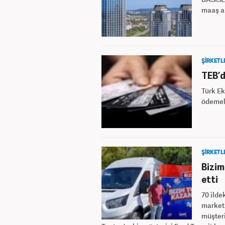
maaş ar
ŞİRKETL
TEB’d
Türk Ek
ödemele
ŞİRKETL
Bizim
etti
70 ilde
marketi
müşteri