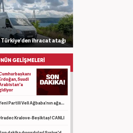
Türkiye’den ihracat atağı
NÜN GELİŞMELERİ
Cumhurbaşkanı
Erdoğan, Suudi
Arabistan'a
gidiyor
Yeni Partili Veli Ağbaba’nın ağabeyi tutuklandı
Hradec Kralove-Beşiktaş! CANLI
Son dakika duyurdular! Suriye'de şiddetli patlama! Çok sayıda ölü ve yaralı var