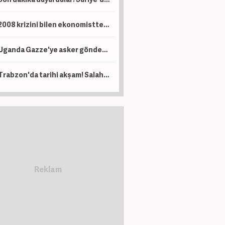
2008 krizini bilen ekonomistten kritik uyarı! Çöküş kapıda
Uganda Gazze'ye asker gönderecek
Trabzon'da tarihi akşam! Salah binlerce kişinin önünde imza atıyor