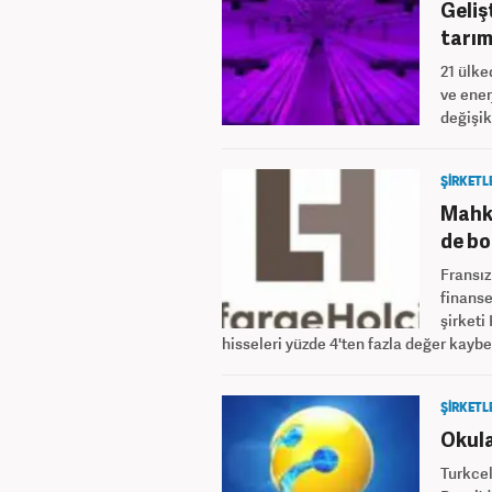
Geliş
tarım
21 ülke
ve ener
değişik
ŞİRKETL
Mahke
de bo
Fransız
finanse
şirketi
hisseleri yüzde 4'ten fazla değer kaybet
ŞİRKETL
Okula
Turkcel