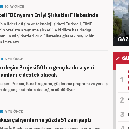
ER
10 AY ÖNCE
ell “Dünyanın En İyi Şirketleri” listesinde
’nin lider iletişim ve teknoloji şirketi Turkcell, TIME
in Statista araştırma şirketi ile birlikte hazırladığı
ın En İyi Şirketleri 2025” listesine girerek büyük bir
GAZ 
a imza attı.
GÜ
ER
3 YIL ÖNCE
ardeşim Projesi 50 bin genç kadına yeni
amlar ile destek olacak
deşim Projesi, Burs Programı, güçlenme programı ve yeni iş
eri ile genç kadınlara desteğini sürdürüyor.
ER
4 YIL ÖNCE
nkası çalışanlarına yüzde 51 zam yaptı
 ve İş Bankası arasında yapılan sözleşmeyle ortalama