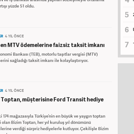
tışı yüzde 51 oldu.
ER
4 YIL ÖNCE
en MTV ödemelerine faizsiz taksit imkanı
onomi Bankası (TEB), motorlu taşıtlar vergisi (MTV)
rini sağladığı taksit imkanı ile kolaylaştırıyor.
ER
4 YIL ÖNCE
 Toptan, müşterisine Ford Transit hediye
ki 174 mağazasıyla Türkiye’nin en büyük ve yaygın toptan
 olan Bizim Toptan, her yıl kuruluş yıl dönümünü
lerine verdiği sürpriz hediyelerle kutluyor. Çekilişle Bizim