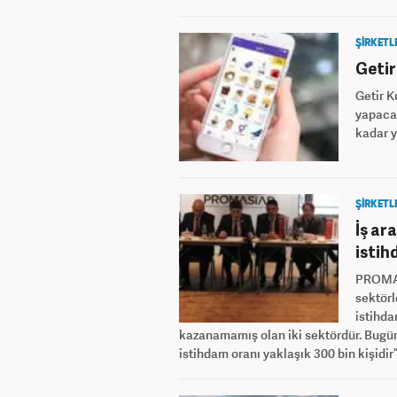
ŞİRKETL
Getir
Getir K
yapacağ
kadar y
ŞİRKETL
İş ar
istih
PROMAS
sektörl
istihda
kazanamamış olan iki sektördür. Bugün 
istihdam oranı yaklaşık 300 bin kişidir”