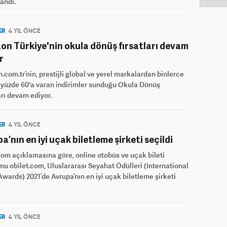
zandı.
ER
4 YIL ÖNCE
n Türkiye'nin okula dönüş fırsatları devam
r
com.tr’nin, prestijli global ve yerel markalardan binlerce
 yüzde 60'a varan indirimler sunduğu Okula Dönüş
arı devam ediyor.
ER
4 YIL ÖNCE
a’nın en iyi uçak biletleme şirketi seçildi
com açıklamasına göre, online otobüs ve uçak bileti
mu obilet.com, Uluslararası Seyahat Ödülleri (International
Awards) 2021’de Avrupa’nın en iyi uçak biletleme şirketi
ER
4 YIL ÖNCE