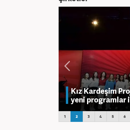
Kız Kardeşim Pro
yeni programlar 
1
2
3
4
5
6