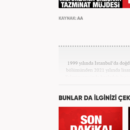
KAYNAK:
AA
1999 yılında İstanbul’da doğd
bölümünden 2021 yılında lisan
Televizyonu’nda başladığı kariy
görevlerinde bulundu. Daha so
spor editörlüğü yaptı. Ardın
bulundu. 2024 May
BUNLAR DA İLGİNİZİ ÇEK
Hab