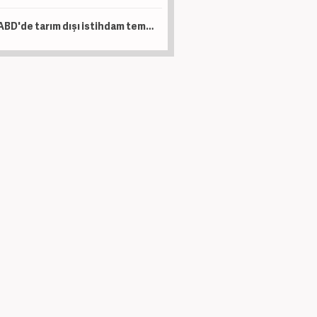
ABD'de tarım dışı istihdam temmuzda beklentilerin aksine geriledi