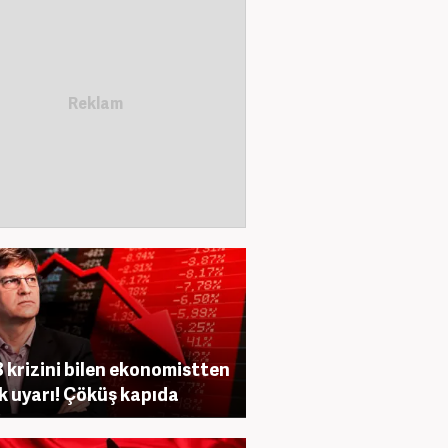
 krizini bilen ekonomistten
ik uyarı! Çöküş kapıda