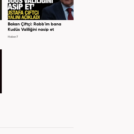
Bakan Çiftçi: Rabb'im bana
Kudüs Valiliğini nasip et
Haber7