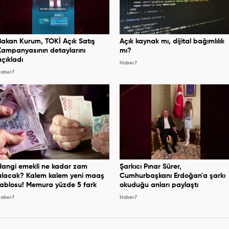
Bakan Kurum, TOKİ Açık Satış
Açık kaynak mı, dijital bağımlılık
Kampanyasının detaylarını
mı?
açıkladı
Haber7
aber7
Hangi emekli ne kadar zam
Şarkıcı Pınar Sürer,
alacak? Kalem kalem yeni maaş
Cumhurbaşkanı Erdoğan'a şarkı
tablosu! Memura yüzde 5 fark
okuduğu anları paylaştı
aber7
Haber7