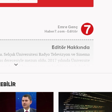
Emre Genç
Haber7.com - Editör
Editör Hakkında
u. Selçuk Üniversitesi Radyo Televizyon ve Sinema
s derecesiyle mezun oldu. 2017 yılında Üniversite
erinde 3 yıl boyunca spor spikerliği ve muhabirliği
nra 2020 yılında özel bir haber kanalında haber ve
dan Turkuvaz Medya Grubu’nda editörlük görevinde
ıs ayından itibaren Kanal 7 Medya Grubu’na bağlı
EBİLİR
er7.com’da editör olarak görevini sürdürmektedir.