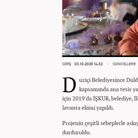
GİRİŞ
03.10.2025 14:32
GÜNCELLEME
D
üziçi Belediyesince Düld
kapsamında ana tesis ya
için 2019'da İŞKUR, belediye, İ
lavanta ekimi yapıldı.
Projenin çeşitli sebeplerle ask
durduruldu.