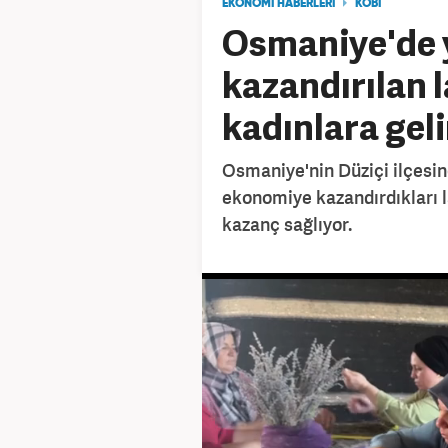
EKONOMİ HABERLERİ
KOBI
Osmaniye'de 
kazandırılan 
kadınlara geli
Osmaniye'nin Düziçi ilçesin
ekonomiye kazandırdıkları l
kazanç sağlıyor.