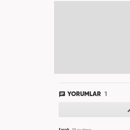
1
YORUMLAR
faruk
10 ay önce