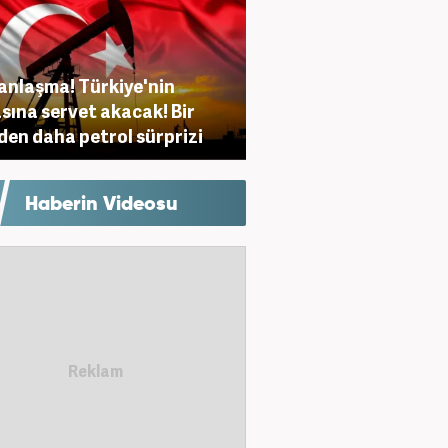
anlaşma! Türkiye'nin
sına servet akacak! Bir
den daha petrol sürprizi
Haberin Videosu