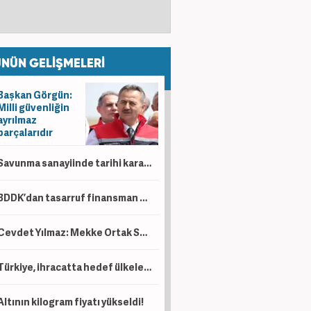
NÜN GELİŞMELERİ
Başkan Görgün:
Milli güvenliğin
ayrılmaz
parçalarıdır
Savunma sanayiinde tarihi karar! İki dev milli motor için birleşiyor
BDDK’dan tasarruf finansman düzenlemesi! Taşıt, konut ve iş yerinde limitler değişti
Cevdet Yılmaz: Mekke Ortak Savunma Anlaşması tarihi bir adımdır
Türkiye, ihracatta hedef ülkelere 6 ayda 94 milyar dolarlık satış yaptı
Altının kilogram fiyatı yükseldi!