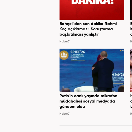
Bahçeli'den son dakika Rahmi
Koç açıklaması: Soruşturma
başlatılması yanlıştır
Haber7
H
Putin'in canlı yayında mikrofon
müdahalesi sosyal medyada
gündem oldu
Haber7
H