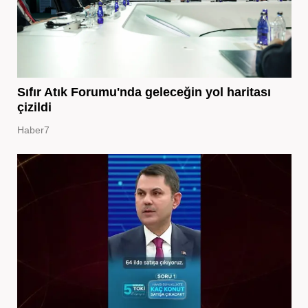
Sıfır Atık Forumu'nda geleceğin yol haritası
çizildi
Haber7