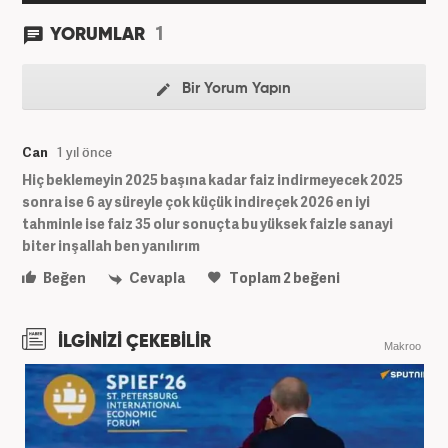
1
YORUMLAR
Bir Yorum Yapın
Can
1 yıl önce
Hiç beklemeyin 2025 başına kadar faiz indirmeyecek 2025
sonra ise 6 ay süreyle çok küçük indireçek 2026 en iyi
tahminle ise faiz 35 olur sonuçta bu yüksek faizle sanayi
biter inşallah ben yanılırım
Beğen
Cevapla
Toplam
2
beğeni
İLGİNİZİ ÇEKEBİLİR
Makroo