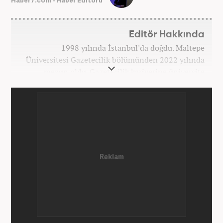
Editör Hakkında
1998 yılında İstanbul'da doğdu. Maltepe
Üniversitesi Gazetecilik bölümünden 2022 yılında
mezun oldu. Gazetecilik kariyerine üniversite
yıllarında okurken başladı. 4 yıldır aktif olarak
Gazetecilik kariyerini sürdürüyor. Meslek hayatına
Kanal 7 Medya Grubu'na bağlı Haber7.com'da
'Editör' olarak devam ediyor.