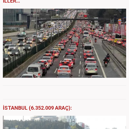
İLLER…
İSTANBUL (6.352.009 ARAÇ):