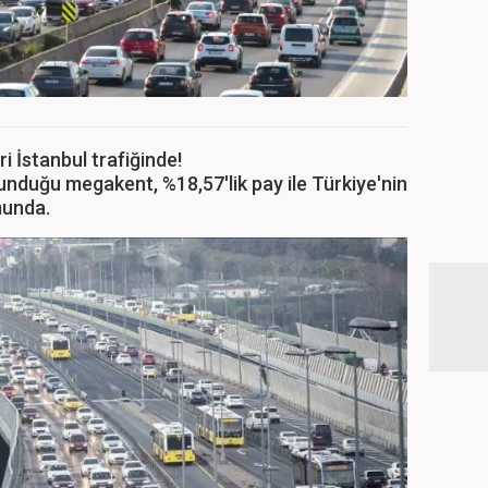
i İstanbul trafiğinde!
unduğu megakent, %18,57'lik pay ile Türkiye'nin
munda.