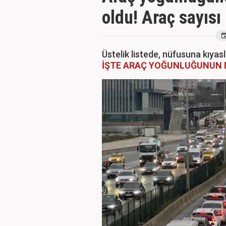
oldu! Araç sayısı 
Üstelik listede, nüfusuna kıyasl
İŞTE ARAÇ YOĞUNLUĞUNUN E