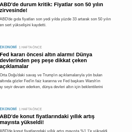
ABD'de durum kritik: Fiyatlar son 50 yılın
zirvesinde!
ABD'de gıda fiyatları son yedi yılda yüzde 33 artarak son 50 yılın
en sert yükselişini kaydetti.
EKONOMİ
1 HAFTA ÖNCE
Fed kararı öncesi altın alarmı! Dünya
devlerinden peş peşe dikkat çeken
açıklamalar
Orta Doğu'daki savaş ve Trump'ın açıklamalarıyla yön bulan
altında gözler Fed’in faiz kararına ve Fed başkanı Warsh'ın
ay seyir devam ederken, dünya devleri altın için beklentilerini
EKONOMİ
1 HAFTA ÖNCE
ABD'de konut fiyatlarındaki yıllık artış
mayısta yükseldi!
ABD'de konut fiyatlarındaki yıllık artış mayısta %1,1'e yükseldi.