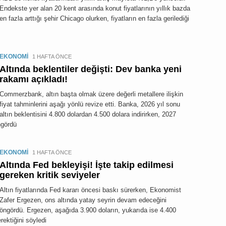
Endekste yer alan 20 kent arasında konut fiyatlarının yıllık bazda
en fazla arttığı şehir Chicago olurken, fiyatların en fazla gerilediği
EKONOMİ
1 HAFTA ÖNCE
Altında beklentiler değişti: Dev banka yeni
rakamı açıkladı!
Commerzbank, altın başta olmak üzere değerli metallere ilişkin
fiyat tahminlerini aşağı yönlü revize etti. Banka, 2026 yıl sonu
altın beklentisini 4.800 dolardan 4.500 dolara indirirken, 2027
ngördü
EKONOMİ
1 HAFTA ÖNCE
Altında Fed bekleyişi! İşte takip edilmesi
gereken kritik seviyeler
Altın fiyatlarında Fed kararı öncesi baskı sürerken, Ekonomist
Zafer Ergezen, ons altında yatay seyrin devam edeceğini
öngördü. Ergezen, aşağıda 3.900 doların, yukarıda ise 4.400
rektiğini söyledi