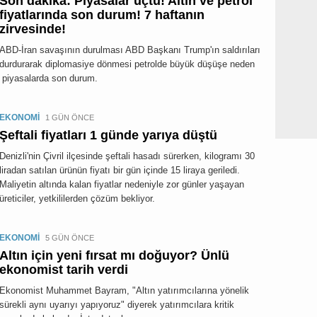
Son dakika: Piyasalar uçtu! Altın ve petrol
fiyatlarında son durum! 7 haftanın
zirvesinde!
ABD-İran savaşının durulması ABD Başkanı Trump'ın saldırıları
durdurarak diplomasiye dönmesi petrolde büyük düşüşe neden
e piyasalarda son durum.
EKONOMİ
1 GÜN ÖNCE
Şeftali fiyatları 1 günde yarıya düştü
Denizli'nin Çivril ilçesinde şeftali hasadı sürerken, kilogramı 30
liradan satılan ürünün fiyatı bir gün içinde 15 liraya geriledi.
Maliyetin altında kalan fiyatlar nedeniyle zor günler yaşayan
üreticiler, yetkililerden çözüm bekliyor.
EKONOMİ
5 GÜN ÖNCE
Altın için yeni fırsat mı doğuyor? Ünlü
ekonomist tarih verdi
Ekonomist Muhammet Bayram, "Altın yatırımcılarına yönelik
sürekli aynı uyarıyı yapıyoruz" diyerek yatırımcılara kritik