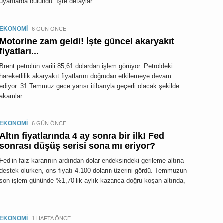
uyarılarda bulundu. İşte detaylar...
EKONOMİ
6 GÜN ÖNCE
Motorine zam geldi! İşte güncel akaryakıt
fiyatları...
Brent petrolün varili 85,61 dolardan işlem görüyor. Petroldeki
hareketlilik akaryakıt fiyatlarını doğrudan etkilemeye devam
ediyor. 31 Temmuz gece yarısı itibarıyla geçerli olacak şekilde
akamlar..
EKONOMİ
6 GÜN ÖNCE
Altın fiyatlarında 4 ay sonra bir ilk! Fed
sonrası düşüş serisi sona mı eriyor?
Fed’in faiz kararının ardından dolar endeksindeki gerileme altına
destek olurken, ons fiyatı 4.100 doların üzerini gördü. Temmuzun
son işlem gününde %1,70’lik aylık kazanca doğru koşan altında,
EKONOMİ
1 HAFTA ÖNCE