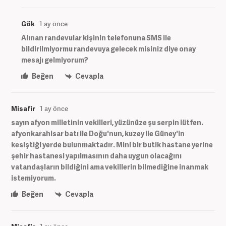
Gök
1 ay önce
Alınan randevular kişinin telefonuna SMS ile
bildirilmiyormu randevuya gelecek misiniz diye onay
mesajı gelmiyorum?
Beğen
Cevapla
Misafir
1 ay önce
sayın afyon milletinin vekilleri, yüzünüze şu serpin lütfen.
afyonkarahisar batı ile Doğu'nun, kuzey ile Güney'in
kesiştiği yerde bulunmaktadır. Mini bir butik hastane yerine
şehir hastanesi yapılmasının daha uygun olacağını
vatandaşların bildiğini ama vekillerin bilmediğine inanmak
istemiyorum.
Beğen
Cevapla