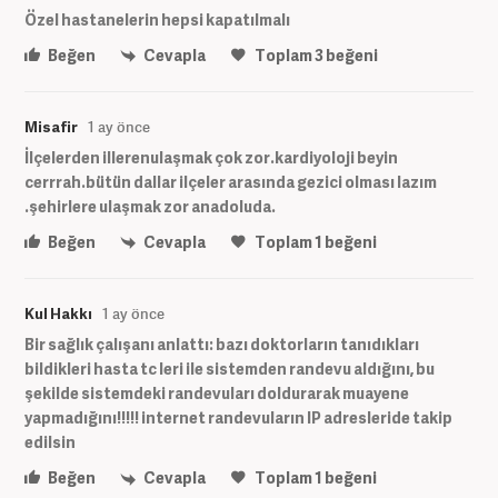
Özel hastanelerin hepsi kapatılmalı
Beğen
Cevapla
Toplam
3
beğeni
Misafir
1 ay önce
İlçelerden illerenulaşmak çok zor.kardiyoloji beyin
cerrrah.bütün dallar ilçeler arasında gezici olması lazım
.şehirlere ulaşmak zor anadoluda.
Beğen
Cevapla
Toplam
1
beğeni
Kul Hakkı
1 ay önce
Bir sağlık çalışanı anlattı: bazı doktorların tanıdıkları
bildikleri hasta tc leri ile sistemden randevu aldığını, bu
şekilde sistemdeki randevuları doldurarak muayene
yapmadığını!!!!! internet randevuların IP adresleride takip
edilsin
Beğen
Cevapla
Toplam
1
beğeni