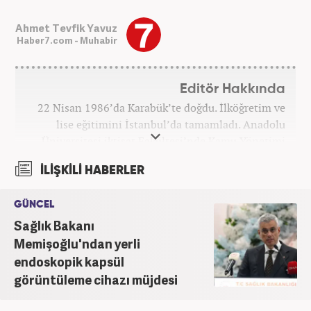
Ahmet Tevfik Yavuz
Haber7.com - Muhabir
Editör Hakkında
22 Nisan 1986’da Karabük’te doğdu. İlköğretim ve
lise eğitimini İstanbul’da tamamladı. Anadolu
Üniversitesi iktisat Fakültesi’nde Kamu Yönetimi
okudu. Gazetecilik mesleğine 2021 yılında başladı.
İLİŞKİLİ HABERLER
Çalışma hayatına Haber7.com bünyesindeki
Gezelim.com seyahat sitesinde devam etmektedir.
GÜNCEL
Sağlık Bakanı
Memişoğlu'ndan yerli
endoskopik kapsül
görüntüleme cihazı müjdesi