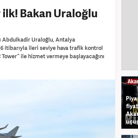
 ilk! Bakan Uraloğlu
ı Abdulkadir Uraloğlu, Antalya
itibarıyla ileri seviye hava trafik kontrol
 Tower” ile hizmet vermeye başlayacağını
Piya
fiya
Akar
uçuş