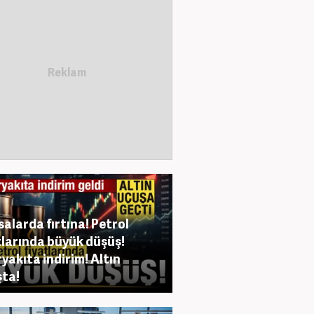
salarda fırtına! Petrol
tlarında büyük düşüş!
yakıta indirim! Altın
ta!