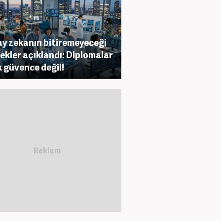
y zekanın bitiremeyeceği
ekler açıklandı: Diplomalar
k güvence değil!