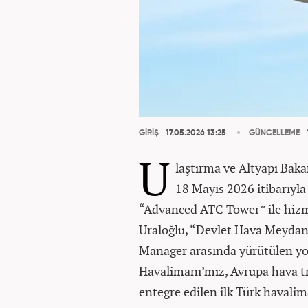
GİRİŞ
17.05.2026 13:25
GÜNCELLEME
U
laştırma ve Altyapı Bak
18 Mayıs 2026 itibarıyla 
“Advanced ATC Tower” ile hizm
Uraloğlu, “Devlet Hava Meyda
Manager arasında yürütülen y
Havalimanı’mız, Avrupa hava t
entegre edilen ilk Türk havalima