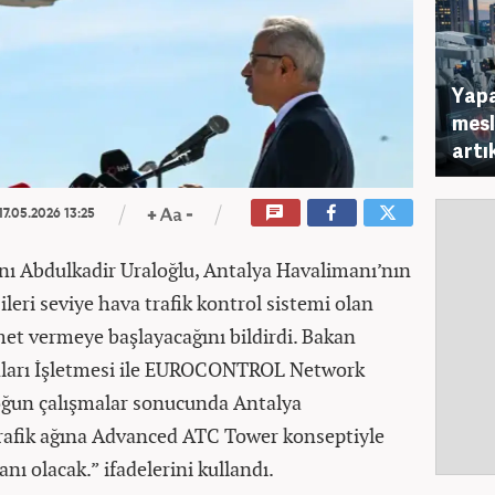
Yapa
mesl
artı
17.05.2026 13:25
anı Abdulkadir Uraloğlu, Antalya Havalimanı’nın
ileri seviye hava trafik kontrol sistemi olan
et vermeye başlayacağını bildirdi. Bakan
nları İşletmesi ile EUROCONTROL Network
oğun çalışmalar sonucunda Antalya
rafik ağına Advanced ATC Tower konseptiyle
nı olacak.” ifadelerini kullandı.