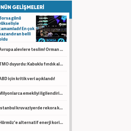
NÜN GELİŞMELERİ
Borsa günü
yükselişle
tamamladı! En çok
kazandıran belli
oldu
Avrupa alevlere teslim! Orman yangınlarının faturası 19 milyar avroyu aştı
TMO duyurdu: Kabuklu fındık alımında yeni dönem başlıyor! İşte tüm şartlar...
ABD için kritik veri açıklandı!
Milyonlarca emekliyi ilgilendiriyor! Hesaplara yatırılacak
İstanbul kruvaziyerde rekora koşuyor! Yeni hedef 1 milyon yolcu
Hürmüz'e alternatif enerji koridoru: Türkiye ve Irak'tan stratejik hamle