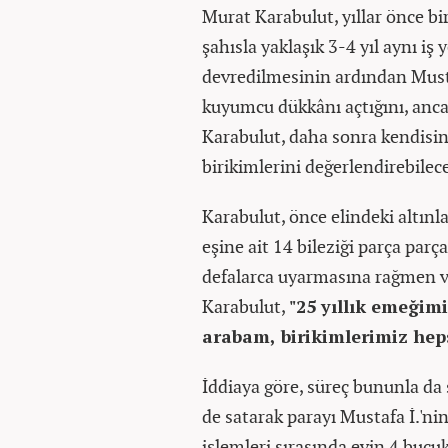
Murat Karabulut, yıllar önce bir 
şahısla yaklaşık 3-4 yıl aynı iş y
devredilmesinin ardından Must
kuyumcu dükkânı açtığını, ancak
Karabulut, daha sonra kendisine 
birikimlerini değerlendirebilece
Karabulut, önce elindeki altınl
eşine ait 14 bileziği parça parça
defalarca uyarmasına rağmen ve
Karabulut,
"25 yıllık emeğimi
arabam, birikimlerimiz heps
İddiaya göre, süreç bununla da s
de satarak parayı Mustafa İ.'n
işlemleri sırasında evin 4 buç