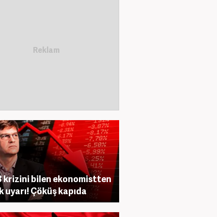
 krizini bilen ekonomistten
ik uyarı! Çöküş kapıda