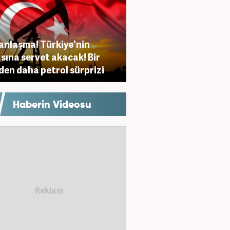
anlaşma! Türkiye'nin
sına servet akacak! Bir
den daha petrol sürprizi
Haberin Videosu