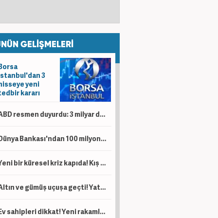
NÜN GELİŞMELERİ
Borsa
İstanbul'dan 3
hisseye yeni
tedbir kararı
ABD resmen duyurdu: 3 milyar dolar yatırım yapacaklar!
Dünya Bankası'ndan 100 milyon dolarlık hibe! Artık eskisi gibi olmayacak
Yeni bir küresel kriz kapıda! Kış sezonunda patlama yapabilir...
Altın ve gümüş uçuşa geçti! Yatırımcılar dikkat
Ev sahipleri dikkat! Yeni rakamlar açıklandı...