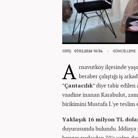
GİRİŞ
07.02.2026 10:34
GÜNCELLEME
A
rnavutköy ilçesinde yaş
beraber çalıştığı iş arkad
"Çantacılık"
diye tabir edilen 
vaadine inanan Karabulut, zaman
birikimini Mustafa İ.'ye teslim e
Yaklaşık 16 milyon TL dolan
duyurusunda bulundu. İddiaya 
benzer suçlardan 30'a yakın do