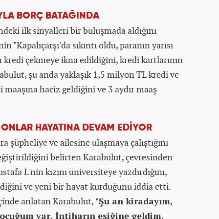
IYLA BORÇ BATAĞINDA
deki ilk sinyalleri bir buluşmada aldığını
in "Kapalıçarşı'da sıkıntı oldu, paranın yarısı
n kredi çekmeye ikna edildiğini, kredi kartlarının
rabulut, şu anda yaklaşık 1,5 milyon TL kredi ve
 maaşına haciz geldiğini ve 3 aydır maaş
, ONLAR HAYATINA DEVAM EDİYOR
ra şüpheliye ve ailesine ulaşmaya çalıştığını
iştirildiğini belirten Karabulut, çevresinden
stafa İ.'nin kızını üniversiteye yazdırdığını,
diğini ve yeni bir hayat kurduğunu iddia etti.
 içinde anlatan Karabulut,
"Şu an kiradayım,
cuğum var. İntiharın eşiğine geldim.