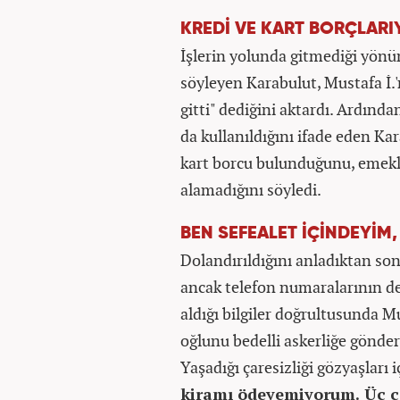
KREDİ VE KART BORÇLAR
İşlerin yolunda gitmediği yönün
söyleyen Karabulut, Mustafa İ.'n
gitti" dediğini aktardı. Ardında
da kullanıldığını ifade eden Ka
kart borcu bulunduğunu, emekli
alamadığını söyledi.
BEN SEFEALET İÇİNDEYİM
Dolandırıldığını anladıktan son
ancak telefon numaralarının değ
aldığı bilgiler doğrultusunda Mu
oğlunu bedelli askerliğe gönder
Yaşadığı çaresizliği gözyaşları
kiramı ödeyemiyorum. Üç ço