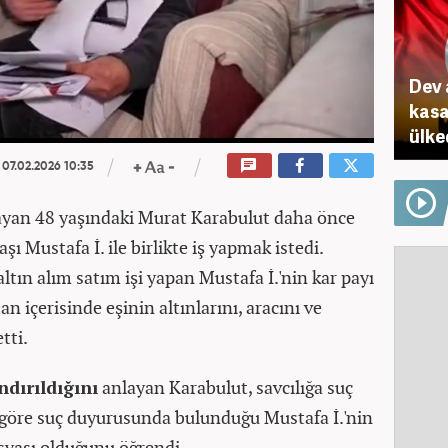
Dev 
kasa
ülke
07.02.2026 10:35
ayan 48 yaşındaki Murat Karabulut daha önce
aşı Mustafa İ. ile birlikte iş yapmak istedi.
altın alım satım işi yapan Mustafa İ.'nin kar payı
 içerisinde eşinin altınlarını, aracını ve
tti.
dırıldığını
anlayan Karabulut, savcılığa suç
göre suç duyurusunda bulunduğu Mustafa İ.'nin
syası olduğunu öğrendi.