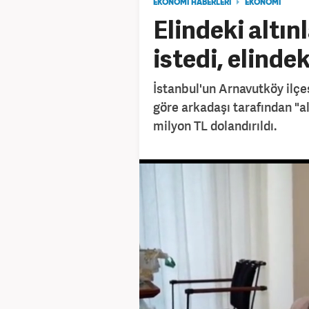
EKONOMİ HABERLERİ
EKONOMİ
Elindeki altı
istedi, elinde
İstanbul'un Arnavutköy ilçe
göre arkadaşı tarafından "al
milyon TL dolandırıldı.