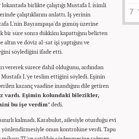
lokantada birlikte çalıştığı Mustafa İ. isimli
erinde çalıştıklarını anlattı. İş yerinin
afa İ.'nin Bayrampaşa'da gümüş üzerine
 bir süre sonra dükkânı kapattığını belirten
altın ve döviz al-sat işi yaptığını ve
ğini söylediğini ifade etti.
arı vererek sürece dahil olduğunu, ardından
 Mustafa İ.'ye teslim ettiğini söyledi. Eşinin
rilen kazanç vaadine inandığını dile getiren
z vardı. Eşimin kolundaki bilezikler,
ini bu işe verdim"
dedi.
ınırlı kalmadı. Karabulut, ailesiyle oturduğu evi
in yönlendirmesiyle onun kontrolüne verdi. Tapu
uk milyon TL'ye satıldığı söylenmesine rağmen