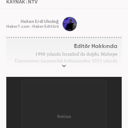
KAYNAK : NTV
Hakan Erdi Uludağ
Haber7.com - Haber Editörü
Editör Hakkında
1998 yılında İstanbul'da doğdu. Maltepe
Üniversitesi Gazetecilik bölümünden 2022 yılında
mezun oldu. Gazetecilik kariyerine üniversite
yıllarında okurken başladı. 4 yıldır aktif olarak
Gazetecilik kariyerini sürdürüyor. Meslek hayatına
Kanal 7 Medya Grubu'na bağlı Haber7.com'da
'Editör' olarak devam ediyor.