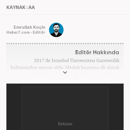
KAYNAK : AA
Emrullah Koçin
Haber7.com - Editör
Editör Hakkında
2017'de İstanbul Üniversitesi Gazetecilik
bölümünden mezun oldu. Meslek hayatına ilk olarak
Genç Dergi'de başladı. Daha sonra Sadece
haber.com'da internet haberciliğine başladı. 2019
yılında Haber7.com ailesine dahil olan Koçin,
''Ekonomi ve Otomobil Editörü'' olarak meslek
hayatına devam etmektedir.