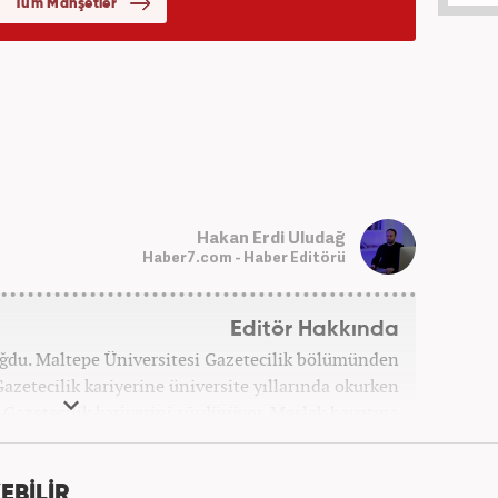
Hakan Erdi Uludağ
Haber7.com - Haber Editörü
Editör Hakkında
oğdu. Maltepe Üniversitesi Gazetecilik bölümünden
azetecilik kariyerine üniversite yıllarında okurken
ak Gazetecilik kariyerini sürdürüyor. Meslek hayatına
bağlı Haber7.com'da 'Editör' olarak devam ediyor.
EBİLİR