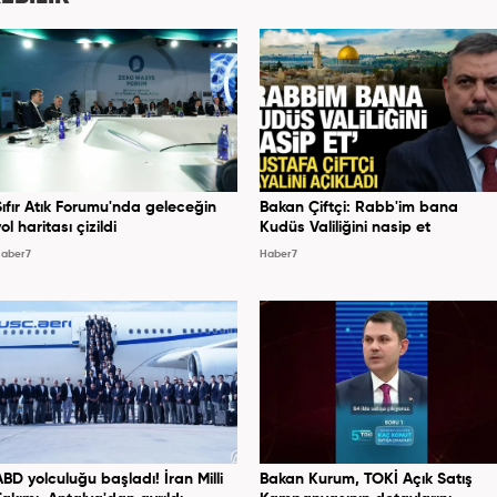
Sıfır Atık Forumu'nda geleceğin
Bakan Çiftçi: Rabb'im bana
ol haritası çizildi
Kudüs Valiliğini nasip et
aber7
Haber7
ABD yolculuğu başladı! İran Milli
Bakan Kurum, TOKİ Açık Satış