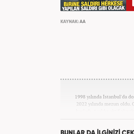
KAYNAK:
AA
1998 yılında İstanbul'da d
2022 yılında mezun oldu. G
başladı. 4 yıldır aktif olar
Kanal 7 Medya Grubu'na 
BUNLAR DA İLGİNİZİ ÇEK