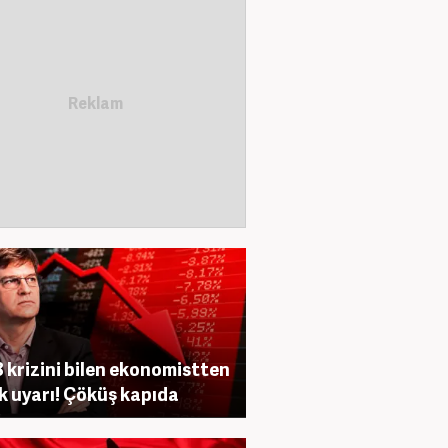
 krizini bilen ekonomistten
ik uyarı! Çöküş kapıda