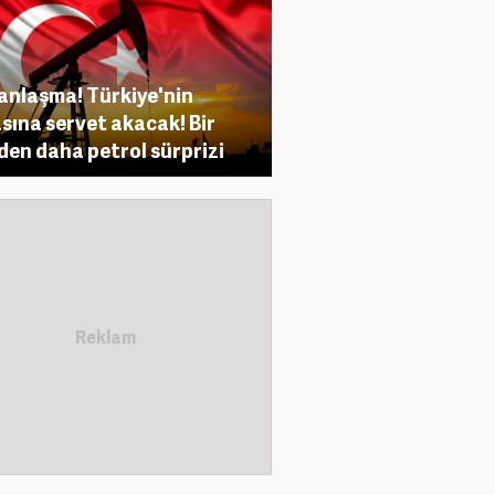
anlaşma! Türkiye'nin
sına servet akacak! Bir
den daha petrol sürprizi