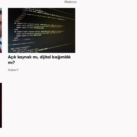
Makroo
Açık kaynak mı, dijital bağımlılık
mı?
Haber7