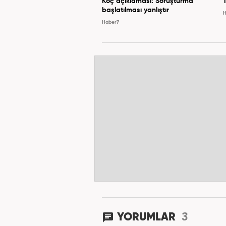
Koç açıklaması: Soruşturma
başlatılması yanlıştır
H
Haber7
3
YORUMLAR