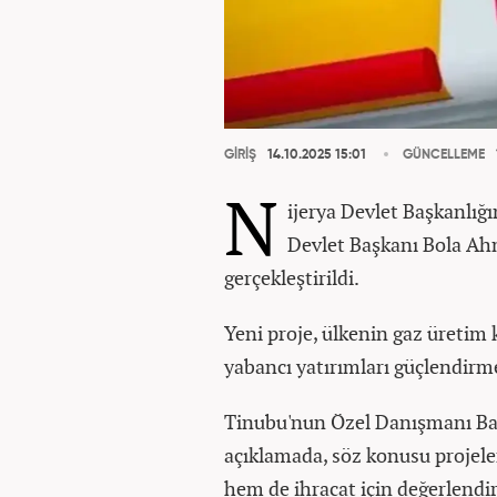
GİRİŞ
14.10.2025 15:01
GÜNCELLEME
N
ijerya Devlet Başkanlığ
Devlet Başkanı Bola Ahm
gerçekleştirildi.
Yeni proje, ülkenin gaz üretim 
yabancı yatırımları güçlendirme
Tinubu'nun Özel Danışmanı Bay
açıklamada, söz konusu projele
hem de ihracat için değerlend