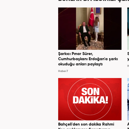
Şarkıcı Pınar Sürer,
Cumhurbaşkanı Erdoğan'a şarkı
y
okuduğu anları paylaştı
H
Haber7
Bahçeli'den son dakika Rahmi