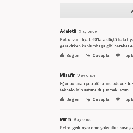
Adaletli
9 ay önce
Petrol varil fiyatı 60'lara düştü hala 
gerekirken kaplumbağa gibi hareket e
Beğen
Cevapla
Topl
Misafir
9 ay önce
Eğer bulunan petrolü rafine edecek te
teknelojinin üstüne düşünmek lazım
Beğen
Cevapla
Topl
Mmm
9 ay önce
Petrol gışkırıyor ama yoksulluk savaş g