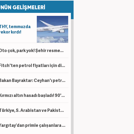
NÜN GELİŞMELERİ
THY, temmuzda
rekor kırdı!
Oto çok, park yok! Şehir resmen kaderine terk edildi
Fitch'ten petrol fiyatları için dikkat çeken tahmin
Bakan Bayraktar: Ceyhan'ı petrol ticaret merkezi haline dönüştürebiliriz
Kırmızı altın hasadı başladı! 90'dan fazla ülkeden talep var
Türkiye, S. Arabistan ve Pakistan İmzayı attı! İşte üç ülkenin toplam savunma gücü....
Yargıtay’dan primle çalışanlara müjde!