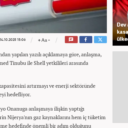
Dev 
kasa
ülke
14.10.2025 15:06
ından yapılan yazılı açıklamaya göre, anlaşma,
ed Tinubu ile Shell yetkilileri arasında
kapasitesini artırmayı ve enerji sektöründe
yi hedefliyor.
o Onanuga anlaşmaya ilişkin yaptığı
rin Nijerya'nın gaz kaynaklarını hem iç tüketim
irme hedefinde önemli bir adım olduğunu