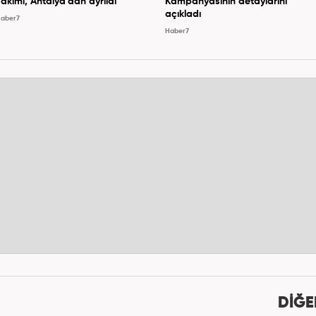
Takımı, Antalya'dan ayrıldı
Kampanyasının detaylarını
açıkladı
aber7
Haber7
DİĞE