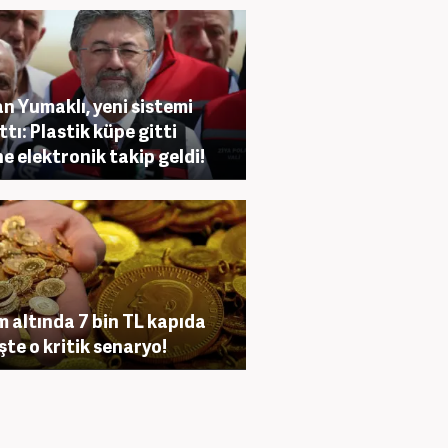
n Yumaklı, yeni sistemi
ttı: Plastik küpe gitti
ne elektronik takip geldi!
 altında 7 bin TL kapıda
İşte o kritik senaryo!