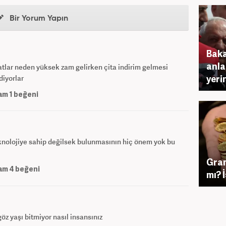
Bir Yorum Yapın
Baka
anla
fiyatlar neden yüksek zam gelirken çita indirim gelmesi
yeri
diyorlar
am
1
beğeni
knolojiye sahip değilsek bulunmasının hiç önem yok bu
Gram
am
4
beğeni
mı? 
öz yaşı bitmiyor nasıl insansınız