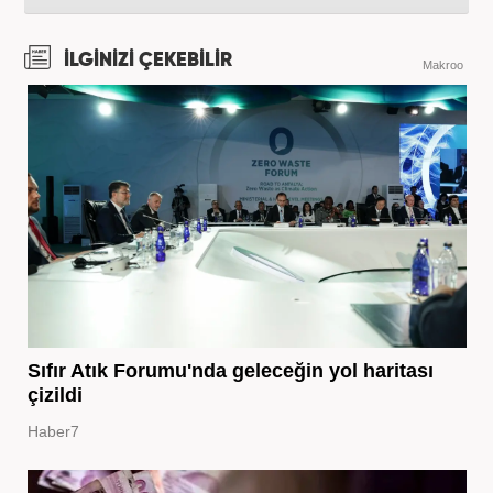
İLGİNİZİ ÇEKEBİLİR
Makroo
Sıfır Atık Forumu'nda geleceğin yol haritası
çizildi
Haber7