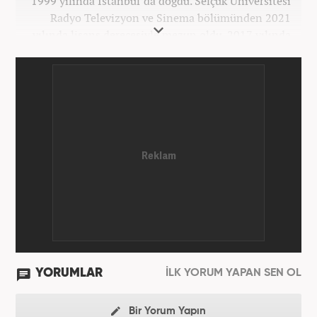
1999 yılında İstanbul’da doğdu. Selçuk Üniversitesi
Radyo Televizyon ve Sinema bölümünden 2021
yılında lisans derecesiyle mezun oldu. 2017 yılında
Üniversite Televizyonu’nda başladığı kariyerinde 3
yıl boyunca spor spikerliği ve muhabirliği
görevlerinde bulundu. Daha sonra 2020 yılında özel
bir haber kanalında haber ve spor editörlüğü yaptı.
Ardından Turkuvaz Medya Grubu’nda editörlük
görevinde bulundu. 2024 Mayıs ayından itibaren
Kanal 7 Medya Grubu’na bağlı Haber7.com’da editör
olarak görevini sürdürmektedir.
YORUMLAR
İLK YORUM YAPAN SEN OL
Bir Yorum Yapın