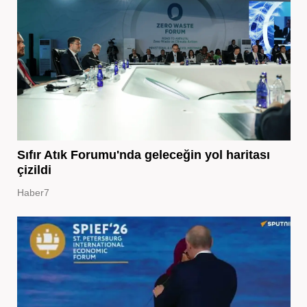
Sıfır Atık Forumu'nda geleceğin yol haritası
çizildi
Haber7