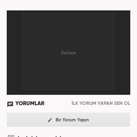
yılında lisans derecesiyle mezun oldu. 2017 yılında
Üniversite Televizyonu’nda başladığı kariyerinde 3
yıl boyunca spor spikerliği ve muhabirliği
görevlerinde bulundu. Daha sonra 2020 yılında özel
bir haber kanalında haber ve spor editörlüğü yaptı.
Ardından Turkuvaz Medya Grubu’nda editörlük
görevinde bulundu. 2024 Mayıs ayından itibaren
Kanal 7 Medya Grubu’na bağlı Haber7.com’da editör
olarak görevini sürdürmektedir.
YORUMLAR
İLK YORUM YAPAN SEN OL
Bir Yorum Yapın