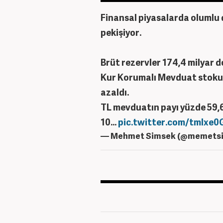
Finansal piyasalarda olumlu 
pekişiyor.
Brüt rezervler 174,4 milyar do
Kur Korumalı Mevduat stoku ik
azaldı.
TL mevduatın payı yüzde 59,6
10…
pic.twitter.com/tmlxe
— Mehmet Simsek (@memets