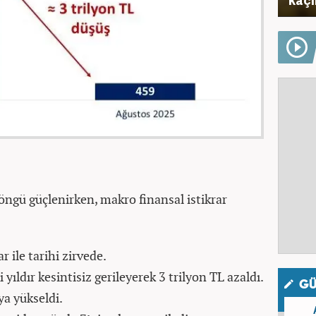
öngü güçlenirken, makro finansal istikrar
r ile tarihi zirvede.
ıldır kesintisiz gerileyerek 3 trilyon TL azaldı.
GÜ
a yükseldi.