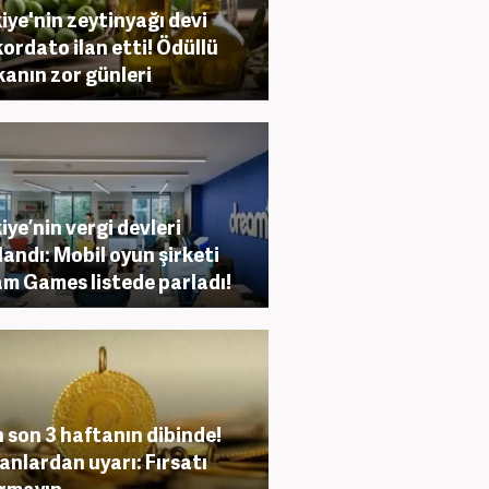
iye'nin zeytinyağı devi
ordato ilan etti! Ödüllü
anın zor günleri
iye’nin vergi devleri
landı: Mobil oyun şirketi
m Games listede parladı!
n son 3 haftanın dibinde!
nlardan uyarı: Fırsatı
rmayın