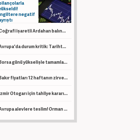
bilançolarla
yükseldi!
İngiltere negatif
ayrıştı
Coğrafi işaretli Ardahan balında hasat başladı!
Avrupa'da durum kritik: Tarihte böylesi görülmedi
Borsa günü yükselişle tamamladı! En çok kazandıran belli oldu
Bakır fiyatları 12 haftanın zirvesinde!
İzmir Otogarı için tahliye kararı! Yargıtay son noktayı koydu
Avrupa alevlere teslim! Orman yangınlarının faturası 19 milyar avroyu aştı