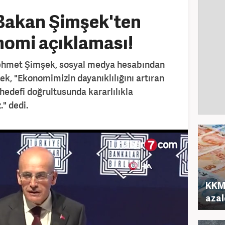
 Bakan Şimşek'ten
nomi açıklaması!
ehmet Şimşek, sosyal medya hesabından
k, "Ekonomimizin dayanıklılığını artıran
edefi doğrultusunda kararlılıkla
" dedi.
KKM 
azal