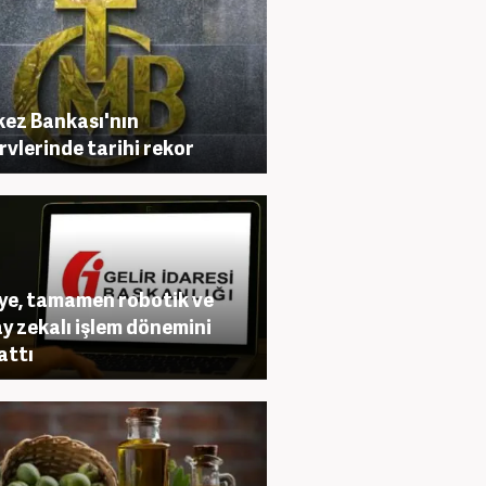
ez Bankası'nın
rvlerinde tarihi rekor
ye, tamamen robotik ve
y zekalı işlem dönemini
attı