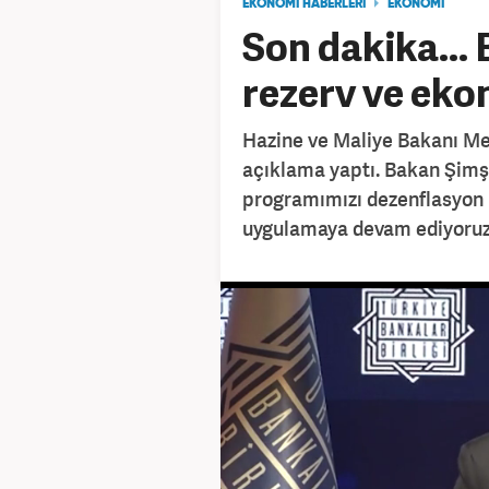
EKONOMİ HABERLERİ
EKONOMİ
Son dakika...
rezerv ve eko
Hazine ve Maliye Bakanı M
açıklama yaptı. Bakan Şimşe
programımızı dezenflasyon h
uygulamaya devam ediyoruz.