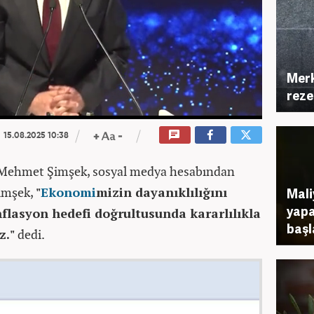
Merk
reze
15.08.2025 10:38
 Mehmet Şimşek, sosyal medya hesabından
Şimşek,
"
Ekonomi
mizin dayanıklılığını
Mali
yapa
flasyon hedefi doğrultusunda kararlılıkla
başl
z."
dedi.