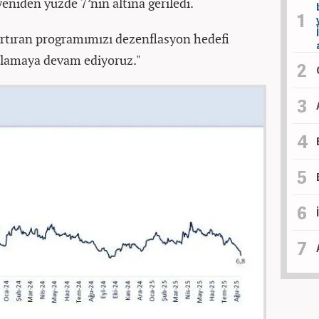
i yeniden yüzde 7’nin altına geriledi.
artıran programımızı dezenflasyon hedefi
gulamaya devam ediyoruz."