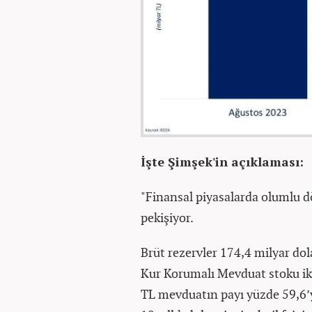
İşte Şimşek'in açıklaması:
"Finansal piyasalarda olumlu d
pekişiyor.
Brüt rezervler 174,4 milyar dola
Kur Korumalı Mevduat stoku iki y
TL mevduatın payı yüzde 59,6’y