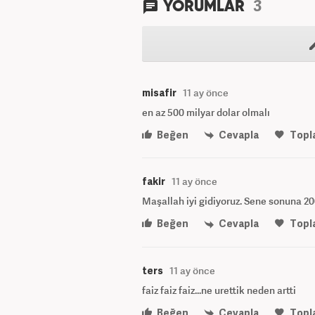
3
YORUMLAR
misafir
11 ay önce
en az 500 milyar dolar olmalı
Beğen
Cevapla
Topl
fakir
11 ay önce
Maşallah iyi gidiyoruz. Sene sonuna 200
Beğen
Cevapla
Topl
ters
11 ay önce
faiz faiz faiz...ne urettik neden artti
Beğen
Cevapla
Topl