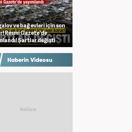
alov ve bağ evleri için son
r! Resmi Gazete'de
mlandı! Şartlar değişti
Haberin Videosu