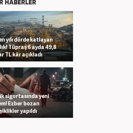
R HABERLER
n yılı dörde katlayan
ılık! Tüpraş 6 ayda 49,8
ar TL kâr açıkladı
ik sigortasında yeni
m! Ezber bozan
şiklikler yapıldı