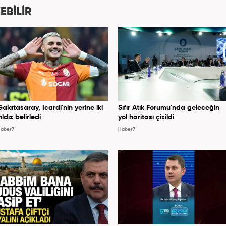
EBİLİR
Galatasaray, Icardi'nin yerine iki
Sıfır Atık Forumu'nda geleceğin
ıldız belirledi
yol haritası çizildi
aber7
Haber7