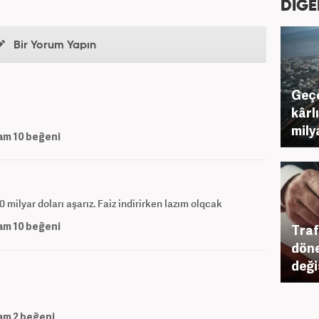
DİĞE
Bir Yorum Yapın
Geçe
kârl
mily
am
10
beğeni
 milyar doları aşarız. Faiz indirirken lazım olqcak
am
10
beğeni
Traf
döne
deği
am
2
beğeni