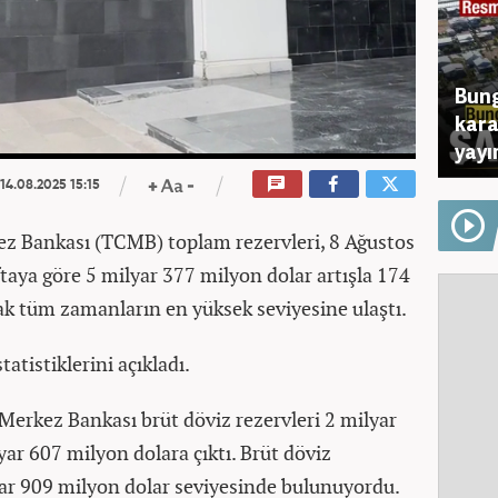
Bung
kara
yayı
14.08.2025 15:15
z Bankası (TCMB) toplam rezervleri, 8 Ağustos
taya göre 5 milyar 377 milyon dolar artışla 174
ak tüm zamanların en yüksek seviyesine ulaştı.
atistiklerini açıkladı.
 Merkez Bankası brüt döviz rezervleri 2 milyar
yar 607 milyon dolara çıktı. Brüt döviz
lyar 909 milyon dolar seviyesinde bulunuyordu.