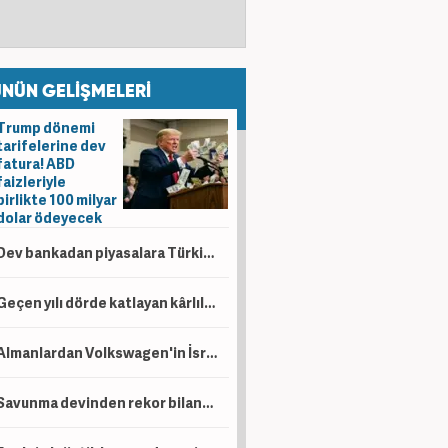
NÜN GELİŞMELERİ
Trump dönemi
tarifelerine dev
fatura! ABD
faizleriyle
birlikte 100 milyar
dolar ödeyecek
Dev bankadan piyasalara Türkiye mesajı: Yıl sonu faiz indirimi ve tahvil hamlesi gündemde
Geçen yılı dörde katlayan kârlılık! Tüpraş 6 ayda 49,8 milyar TL kâr açıkladı
Almanlardan Volkswagen'in İsrailli Rafael ile üretim planına tepki
Savunma devinden rekor bilanço! 6 aylık net kâr 14,4 milyar lirayı aştı