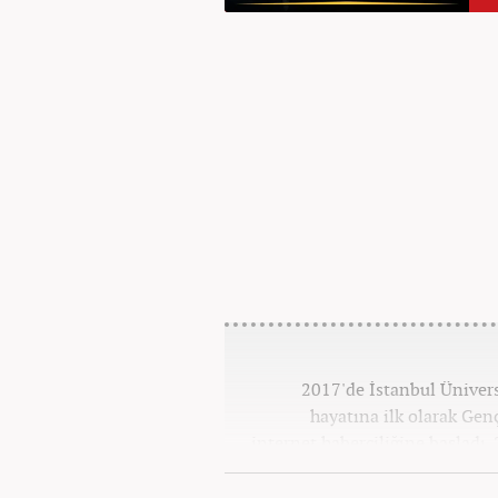
2017'de İstanbul Üniver
hayatına ilk olarak Gen
internet haberciliğine başladı.
''Ekonomi ve Otomobil E