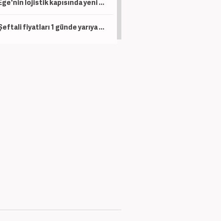
Ege'nin lojistik kapısında yeni dönem: İzmir Limanı modernizasyonla devleşecek
Şeftali fiyatları 1 günde yarıya düştü