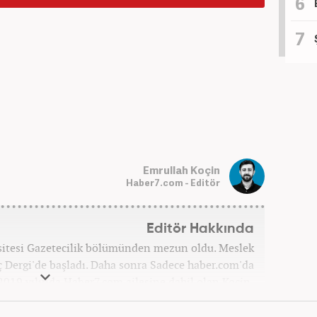
Emrullah Koçin
Haber7.com - Editör
Editör Hakkında
sitesi Gazetecilik bölümünden mezun oldu. Meslek
ç Dergi'de başladı. Daha sonra Sadece haber.com'da
 2019 yılında Haber7.com ailesine dahil olan Koçin,
ditörü'' olarak meslek hayatına devam etmektedir.