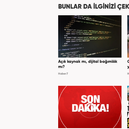
BUNLAR DA İLGİNİZİ ÇEK
Açık kaynak mı, dijital bağımlılık
mı?
y
Haber7
H