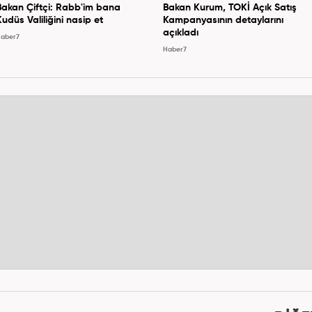
Bakan Çiftçi: Rabb'im bana
Bakan Kurum, TOKİ Açık Satış
Kudüs Valiliğini nasip et
Kampanyasının detaylarını
açıkladı
aber7
Haber7