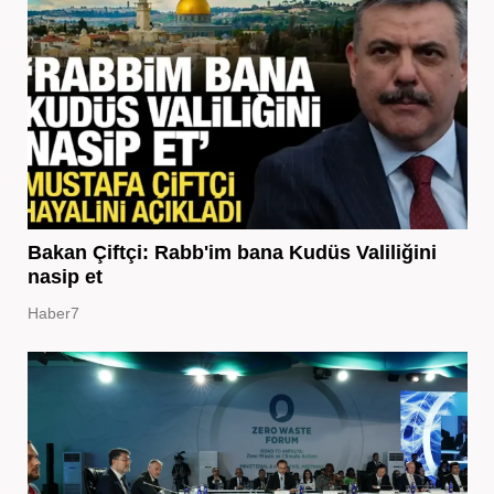
Bakan Çiftçi: Rabb'im bana Kudüs Valiliğini
nasip et
Haber7