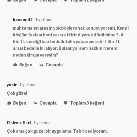
hassan42
1 yıl önce
muhtemelen arazin yok böyle rahat konuşuyorsun. Kendi
köylüm fazlası beni zarar ettirir diyerek dönümüne 3-4
Bin TL verdiği icar bedelini elin yabancısı 5,5-7 Bin TL
arası bedelle kiralıyor. Bulamıyorsam hakkını vereni
neden kiraya vereyim?
Beğen
Cevapla
yasir
1 yıl önce
Çok güzel
Beğen
Cevapla
Toplam
3
beğeni
Fikirsiz fikri
1 yıl önce
Çok ama çok güzel bir uygulama. Tebrik ediyorum.