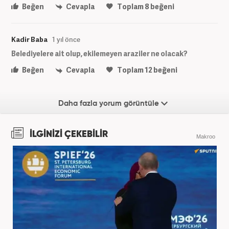
Beğen
Cevapla
Toplam
8
beğeni
Kadir Baba
1 yıl önce
Belediyelere ait olup, ekilemeyen araziler ne olacak?
Beğen
Cevapla
Toplam
12
beğeni
Daha fazla yorum görüntüle
İLGİNİZİ ÇEKEBİLİR
Makroo