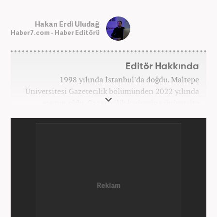
Hakan Erdi Uludağ
Haber7.com - Haber Editörü
Editör Hakkında
1998 yılında İstanbul'da doğdu. Maltepe
Üniversitesi Gazetecilik bölümünden 2022 yılında
mezun oldu. Gazetecilik kariyerine üniversite
yıllarında okurken başladı. 4 yıldır aktif olarak
Gazetecilik kariyerini sürdürüyor. Meslek hayatına
Kanal 7 Medya Grubu'na bağlı Haber7.com'da
'Editör' olarak devam ediyor.