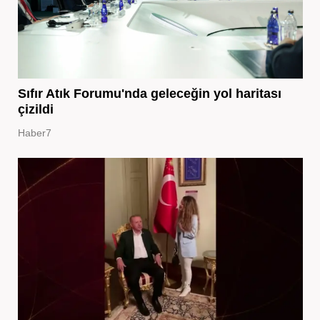
Sıfır Atık Forumu'nda geleceğin yol haritası
çizildi
Haber7