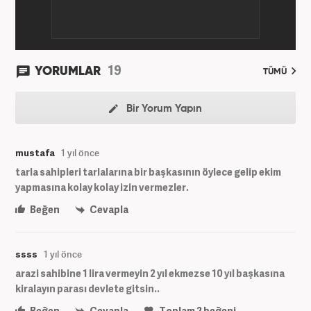
19
YORUMLAR
TÜMÜ
Bir Yorum Yapın
mustafa
1 yıl önce
tarla sahipleri tarlalarına bir başkasının öylece gelip ekim
yapmasına kolay kolay izin vermezler.
Beğen
Cevapla
ssss
1 yıl önce
arazi sahibine 1 lira vermeyin 2 yıl ekmezse 10 yıl başkasına
kiralayın parası devlete gitsin..
Beğen
Cevapla
Toplam
2
beğeni