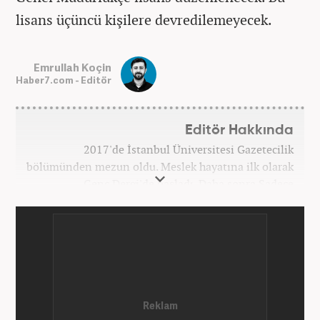
lisans üçüncü kişilere devredilemeyecek.
Emrullah Koçin
Haber7.com - Editör
Editör Hakkında
2017'de İstanbul Üniversitesi Gazetecilik
bölümünden mezun oldu. Meslek hayatına ilk olarak
Genç Dergi'de başladı. Daha sonra Sadece
haber.com'da internet haberciliğine başladı. 2019
yılında Haber7.com ailesine dahil olan Koçin,
''Ekonomi ve Otomobil Editörü'' olarak meslek
hayatına devam etmektedir.