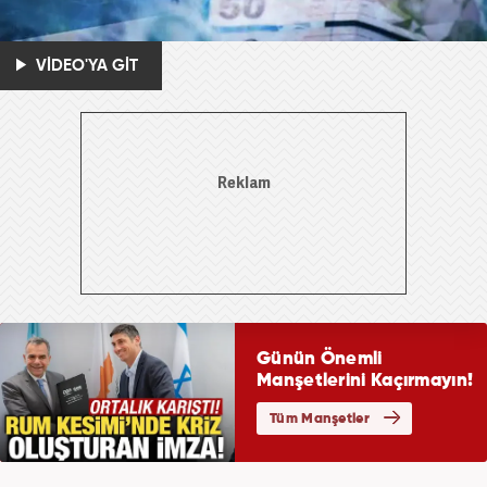
VİDEO'YA GİT