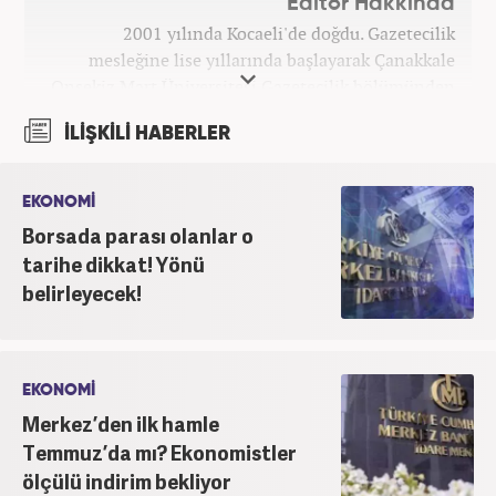
Editör Hakkında
2001 yılında Kocaeli'de doğdu. Gazetecilik
mesleğine lise yıllarında başlayarak Çanakkale
Onsekiz Mart Üniversitesi Gazetecilik bölümünden
2023 yılında mezun oldu. 7 yıllık gazetecilik
İLİŞKİLİ HABERLER
hayatında sunucu, editör, muhabir gibi birçok
görevde bulundu. Meslek hayatına Haber7.com'da
'Özel Haberler Muhabiri' olarak devam etmektedir.
EKONOMİ
Borsada parası olanlar o
tarihe dikkat! Yönü
belirleyecek!
EKONOMİ
Merkez’den ilk hamle
Temmuz’da mı? Ekonomistler
ölçülü indirim bekliyor