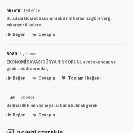
Misafir
1 yıl önce
Bu adam ticaret bakanımı abd nin kafasına göre vergi
çıkarıyor ülkelere.
Beğen
Cevapla
8080
1 yıl önce
EKONOMİ SAVAŞI DÜNYA NIN SORUNU evet ekonomi ve
geçim ciddi sorunlar,
Beğen
Cevapla
Toplam
1
beğeni
Tual
1 yıl önce
Belirsizlik kimin işine yarar bunu bulmak gerek
Beğen
Cevapla