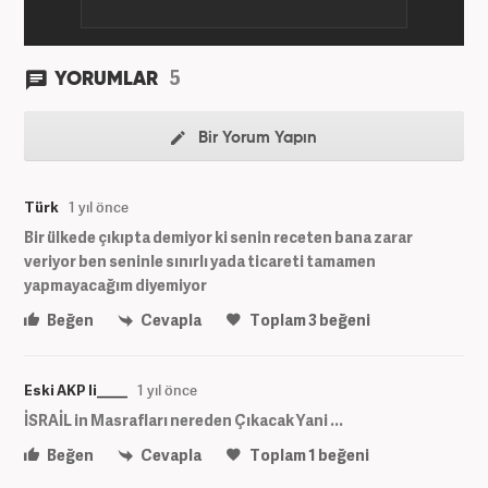
5
YORUMLAR
Bir Yorum Yapın
Türk
1 yıl önce
Bir ülkede çıkıpta demiyor ki senin receten bana zarar
veriyor ben seninle sınırlı yada ticareti tamamen
yapmayacağım diyemiyor
Beğen
Cevapla
Toplam
3
beğeni
Eski AKP li____
1 yıl önce
İSRAİL in Masrafları nereden Çıkacak Yani ...
Beğen
Cevapla
Toplam
1
beğeni