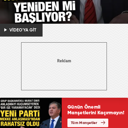
VİDEO'YA GİT