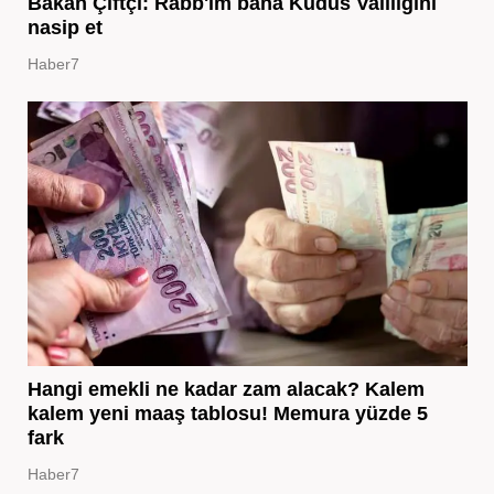
Bakan Çiftçi: Rabb'im bana Kudüs Valiliğini
nasip et
Haber7
Hangi emekli ne kadar zam alacak? Kalem
kalem yeni maaş tablosu! Memura yüzde 5
fark
Haber7