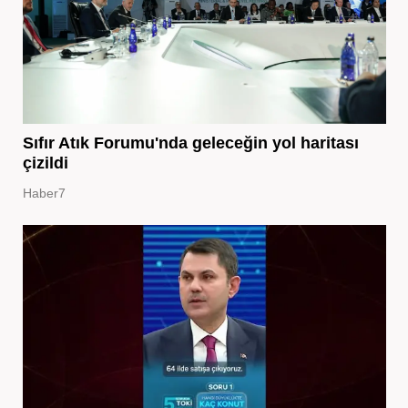
Sıfır Atık Forumu'nda geleceğin yol haritası
çizildi
Haber7