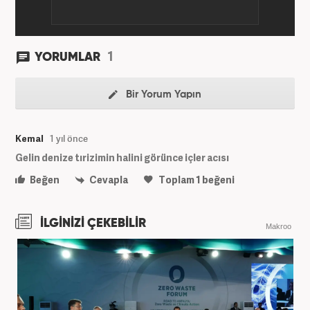
1
YORUMLAR
Bir Yorum Yapın
Kemal
1 yıl önce
Gelin denize tırizimin halini görünce içler acısı
Beğen
Cevapla
Toplam
1
beğeni
İLGİNİZİ ÇEKEBİLİR
Makroo