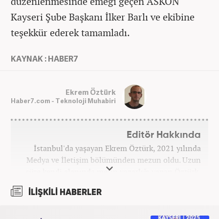
düzenlenmesinde emeği geçen ASKON
Kayseri Şube Başkanı İlker Barlı ve ekibine
teşekkür ederek tamamladı.
KAYNAK : HABER7
Ekrem Öztürk
Haber7.com - Teknoloji Muhabiri
Editör Hakkında
İstanbul'da yaşayan Ekrem Öztürk, 2021 yılında
Medya ve İletişim bölümünden mezun oldu. Uzun
süre kendi alanında metin yazarlığı yapan Öztürk,
şu an Haber7.com'da "Muhabir - Editör" olarak görev
İLİŞKİLİ HABERLER
yapmaktadır. Ayrıca günümüz insan ilişkilerinde
saygının ve empatinin çok büyük bir güç olduğuna
inanmakta ve bu değerleri meslek hayatında da ön