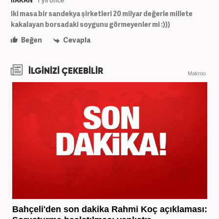
hAKAN
1 yıl önce
iki masa bir sandekya şirketleri 20 milyar değerle millete
kakalayan borsadaki soygunu görmeyenler mi :)))
Beğen
Cevapla
İLGİNİZİ ÇEKEBİLİR
Makroo
Bahçeli'den son dakika Rahmi Koç açıklaması: