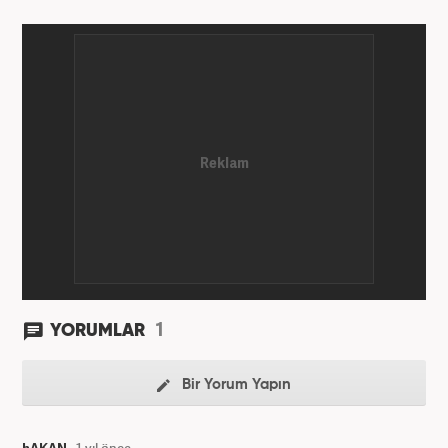
İşletme bölümlerinden mezun oldu. Marmara
Üniversitesi Sosyal Medya Yönetimi’nde yüksek
lisans Eğitimini tamamladı. Medya sektörüne 2008
yılında adım atan Öner, Star TV ve Habertürk
gazetelerinde çeşitli görevler üstlendi. 2012 yılında
Kanal7 Medya Grubu'na haber editörü olarak katılan
Öner, şu anda Haber7.com'da Yayın Koordinatörü
olarak görev yapmaktadır. Evli ve bir çocuk babasıdır.
1
YORUMLAR
Bir Yorum Yapın