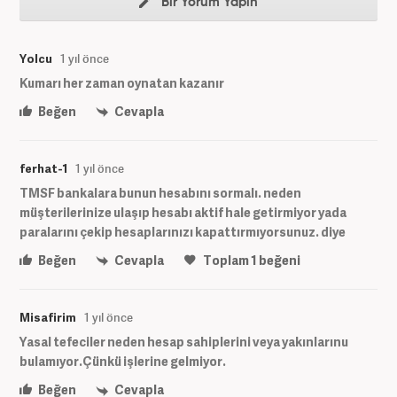
Bir Yorum Yapın
Yolcu
1 yıl önce
Kumarı her zaman oynatan kazanır
Beğen
Cevapla
ferhat-1
1 yıl önce
TMSF bankalara bunun hesabını sormalı. neden
müşterilerinize ulaşıp hesabı aktif hale getirmiyor yada
paralarını çekip hesaplarınızı kapattırmıyorsunuz. diye
Beğen
Cevapla
Toplam
1
beğeni
Misafirim
1 yıl önce
Yasal tefeciler neden hesap sahiplerini veya yakınlarınu
bulamıyor.Çünkü işlerine gelmiyor.
Beğen
Cevapla