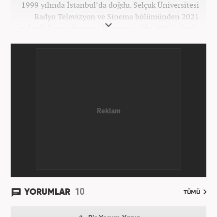
1999 yılında İstanbul’da doğdu. Selçuk Üniversitesi
Radyo Televizyon ve Sinema bölümünden 2021
yılında lisans derecesiyle mezun oldu. 2017 yılında
Üniversite Televizyonu’nda başladığı kariyerinde 3
yıl boyunca spor spikerliği ve muhabirliği
görevlerinde bulundu. Daha sonra 2020 yılında özel
bir haber kanalında haber ve spor editörlüğü yaptı.
Ardından Turkuvaz Medya Grubu’nda editörlük
görevinde bulundu. 2024 Mayıs ayından itibaren
Kanal 7 Medya Grubu’na bağlı Haber7.com’da editör
olarak görevini sürdürmektedir.
10
YORUMLAR
TÜMÜ