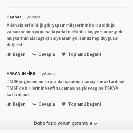
Hey hat
1 yıl önce
Allah sizleri bildiği gibi yapsın müşterinin borcu olduğu
zaman hemen ya mesajla yada telefonla ulaşıyorsunuz ,peki
müşterinin alacağı için niye aramıyorsunuz hep duygusal
değil mi
Beğen
Cevapla
Toplam
3
beğeni
HAKAN'IN FİKRİ
1 yıl önce
TMSF ye gecmemeli o paralar savunma sanayii ne aktarılmalı
TMSF de birilerinin keyfi ha camasına gidecegine TSK YA
katkı olsun
Beğen
Cevapla
Toplam
2
beğeni
Daha fazla yorum görüntüle