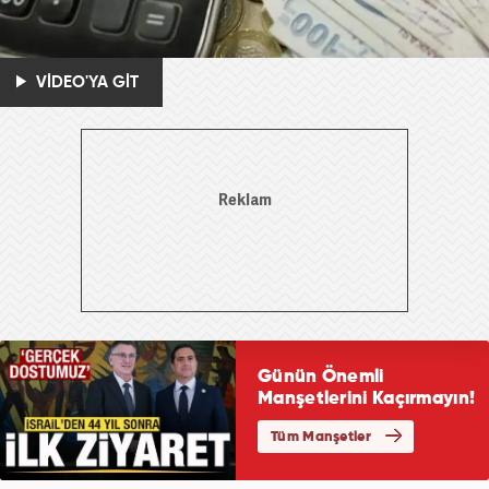
VİDEO'YA GİT