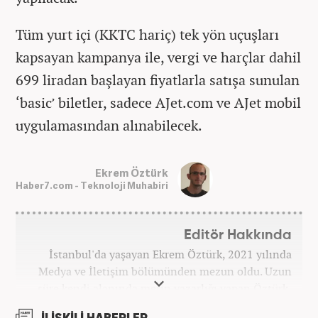
Tüm yurt içi (KKTC hariç) tek yön uçuşları
kapsayan kampanya ile, vergi ve harçlar dahil
699 liradan başlayan fiyatlarla satışa sunulan
‘basic’ biletler, sadece AJet.com ve AJet mobil
uygulamasından alınabilecek.
Ekrem Öztürk
Haber7.com - Teknoloji Muhabiri
Editör Hakkında
İstanbul'da yaşayan Ekrem Öztürk, 2021 yılında
Medya ve İletişim bölümünden mezun oldu. Uzun
süre kendi alanında metin yazarlığı yapan Öztürk,
şu an Haber7.com'da "Muhabir - Editör" olarak görev