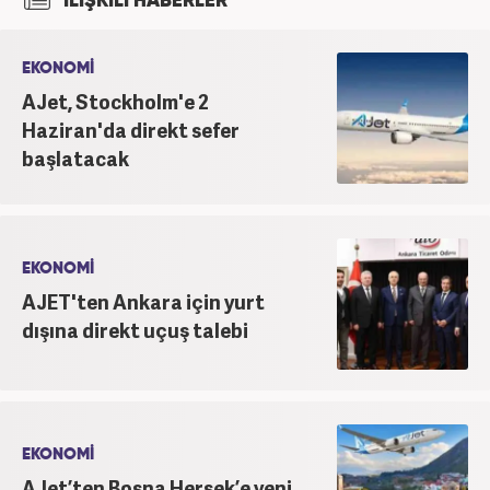
İLİŞKİLİ HABERLER
yapmaktadır. Ayrıca günümüz insan ilişkilerinde
saygının ve empatinin çok büyük bir güç olduğuna
inanmakta ve bu değerleri meslek hayatında da ön
EKONOMİ
planda tutmaktadır.
AJet, Stockholm'e 2
Haziran'da direkt sefer
başlatacak
EKONOMİ
AJET'ten Ankara için yurt
dışına direkt uçuş talebi
EKONOMİ
AJet’ten Bosna Hersek’e yeni