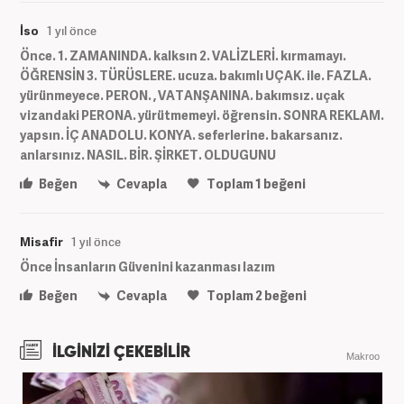
İso
1 yıl önce
Önce. 1. ZAMANINDA. kalksın 2. VALİZLERİ. kırmamayı.
ÖĞRENSİN 3. TÜRÜSLERE. ucuza. bakımlı UÇAK. ile. FAZLA.
yürünmeyece. PERON. , VATANŞANINA. bakımsız. uçak
vizandaki PERONA. yürütmemeyi. öğrensin. SONRA REKLAM.
yapsın. İÇ ANADOLU. KONYA. seferlerine. bakarsanız.
anlarsınız. NASIL. BİR. ŞİRKET. OLDUGUNU
Beğen
Cevapla
Toplam
1
beğeni
Misafir
1 yıl önce
Önce İnsanların Güvenini kazanması lazım
Beğen
Cevapla
Toplam
2
beğeni
İLGİNİZİ ÇEKEBİLİR
Makroo