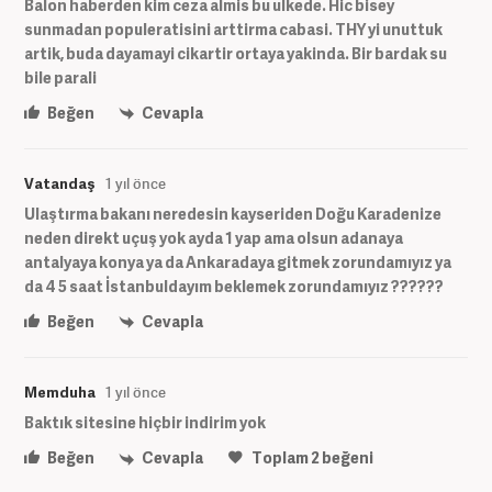
Balon haberden kim ceza almis bu ulkede. Hic bisey
sunmadan populeratisini arttirma cabasi. THY yi unuttuk
artik, buda dayamayi cikartir ortaya yakinda. Bir bardak su
bile parali
Beğen
Cevapla
Vatandaş
1 yıl önce
Ulaştırma bakanı neredesin kayseriden Doğu Karadenize
neden direkt uçuş yok ayda 1 yap ama olsun adanaya
antalyaya konya ya da Ankaradaya gitmek zorundamıyız ya
da 4 5 saat İstanbuldayım beklemek zorundamıyız ??????
Beğen
Cevapla
Memduha
1 yıl önce
Baktık sitesine hiçbir indirim yok
Beğen
Cevapla
Toplam
2
beğeni