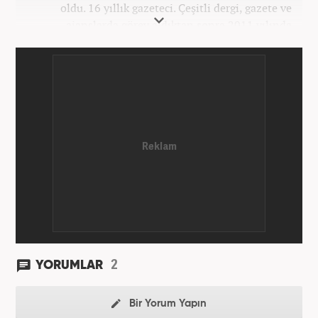
oldu. 16 yıllık gazeteci. Çeşitli dergi, gazete ve
ajanslarda görev aldıktan sonra 2011 yılında
internet haberciliğine başladı. Pek çok haber ve
röportaja imza attı. Meslek hayatına Haber7.com’da
7 yıldır ekonomi editörü olarak devam etmektedir.
2
YORUMLAR
Bir Yorum Yapın