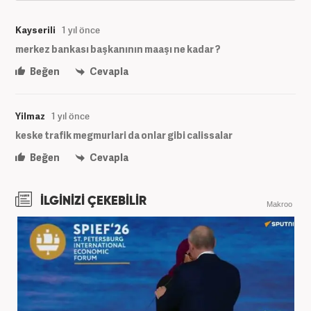
Kayserili
1 yıl önce
merkez bankası başkanının maaşı ne kadar ?
Beğen
Cevapla
Yilmaz
1 yıl önce
keske trafik megmurlari da onlar gibi calissalar
Beğen
Cevapla
İLGİNİZİ ÇEKEBİLİR
Makroo