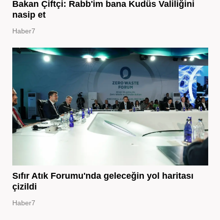
Bakan Çiftçi: Rabb'im bana Kudüs Valiliğini
nasip et
Haber7
Sıfır Atık Forumu'nda geleceğin yol haritası
çizildi
Haber7