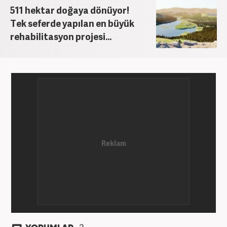
Ardından Turkuvaz Medya Grubu’nda editörlük
511 hektar doğaya dönüyor!
görevinde bulundu. 2024 Mayıs ayından itibaren
Tek seferde yapılan en büyük
Kanal 7 Medya Grubu’na bağlı Haber7.com’da editör
rehabilitasyon projesi...
olarak görevini sürdürmektedir.