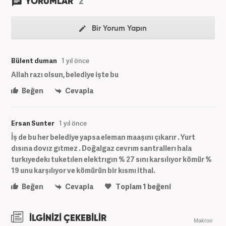
2
YORUMLAR
Bir Yorum Yapın
Bülent duman
1 yıl önce
Allah razı olsun, belediye işte bu
Beğen
Cevapla
Ersan Sunter
1 yıl önce
İş de bu her belediye yapsa eleman maaşını çıkarır . Yurt
dısına dovız gıtmez . Doğalgaz cevrım santrallerı hala
turkıyedekı tuketılen elektrıgın % 27 sını karsılıyor kömür %
19 unu karşılıyor ve kömürün bir kısmı ithal.
Beğen
Cevapla
Toplam
1
beğeni
İLGİNİZİ ÇEKEBİLİR
Makroo