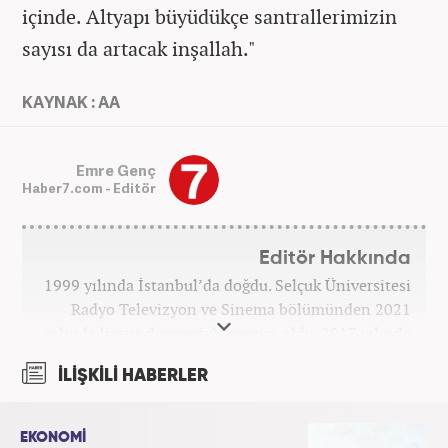
içinde. Altyapı büyüdükçe santrallerimizin
sayısı da artacak inşallah."
KAYNAK : AA
Emre Genç
Haber7.com - Editör
Editör Hakkında
1999 yılında İstanbul’da doğdu. Selçuk Üniversitesi
Radyo Televizyon ve Sinema bölümünden 2021
yılında lisans derecesiyle mezun oldu. 2017 yılında
Üniversite Televizyonu’nda başladığı kariyerinde 3
İLİŞKİLİ HABERLER
yıl boyunca spor spikerliği ve muhabirliği
görevlerinde bulundu. Daha sonra 2020 yılında özel
bir haber kanalında haber ve spor editörlüğü yaptı.
EKONOMİ