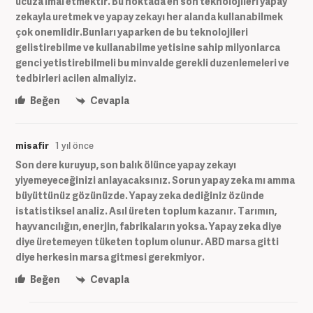
ucuza imal etmektir. Bu noktada en son teknolojileri yapay
zekayla uretmek ve yapay zekayı her alanda kullanabilmek
çok onemlidir.Bunları yaparken de bu teknolojileri
gelistirebilme ve kullanabilme yetisine sahip milyonlarca
genci yetistirebilmeli bu minvalde gerekli duzenlemeleri ve
tedbirleri acilen almaliyiz.
Beğen
Cevapla
misafir
1 yıl önce
Son dere kuruyup, son balık ölünce yapay zekayı
yiyemeyeceğinizi anlayacaksınız. Sorun yapay zeka mı amma
büyüttünüz gözünüzde. Yapay zeka dediğiniz özünde
istatistiksel analiz. Asıl üreten toplum kazanır. Tarımın,
hayvancılığın, enerjin, fabrikaların yoksa. Yapay zeka diye
diye üretemeyen tüketen toplum olunur. ABD marsa gitti
diye herkesin marsa gitmesi gerekmiyor.
Beğen
Cevapla