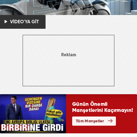
VİDEO'YA GİT