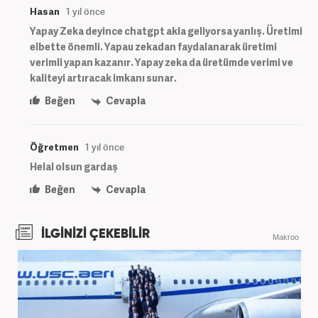
Hasan
1 yıl önce
Yapay Zeka deyince chatgpt akla geliyorsa yanlış. Üretimi
elbette önemli. Yapau zekadan faydalanarak üretimi
verimli yapan kazanır. Yapay zeka da üretümde verimi ve
kaliteyi artıracak imkanı sunar.
Beğen
Cevapla
Öğretmen
1 yıl önce
Helal olsun gardaş
Beğen
Cevapla
İLGİNİZİ ÇEKEBİLİR
Makroo