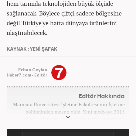
hem tarımda teknolojiden büyük ölçüde
sağlanacak. Böylece çiftçi sadece bölgesine
değil Türkiye'ye hatta dünyaya ürünlerini
ulaştırabilecek.
KAYNAK : YENİ ŞAFAK
Erhan Ceylan
Haber7.com - Editör
Editör Hakkında
Marmara Üniversitesi İşletme Fakültesi'nin İşletme
bölümünden mezun oldu. Yeni medyaya 2015
yılında adım attı. Yakın siyasi tarih, yönetim ve
politik süreçlere olan ilgisi bu mesleğe
başlamasındaki en önemli etken oldu. Sırasıyla Star,