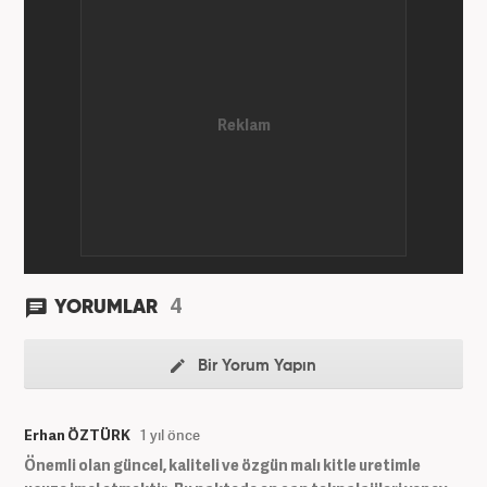
Güneş, Akşam ve A Haber'de gündem ve politika
editörlüğü görevinde bulundu. Her türlü
dezenformasyonun olduğu, Hakikat ötesi siyasetin
(Post truth politics) yaşandığı günümüz dünyasında,
tahrif edilen olguları savunmak, temiz bilgi
aktarımına yardımcı olmak ve kamuoyunun dijital-
medya okuryazarlığını geliştirmek üzere çaba
gösteriyor. Dijital medya kariyeri Haber 7'de devam
etmektedir.
4
YORUMLAR
Bir Yorum Yapın
Erhan ÖZTÜRK
1 yıl önce
Önemli olan güncel, kaliteli ve özgün malı kitle uretimle