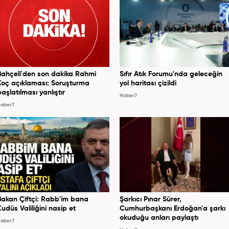
Bahçeli'den son dakika Rahmi
Sıfır Atık Forumu'nda geleceğin
Koç açıklaması: Soruşturma
yol haritası çizildi
başlatılması yanlıştır
Haber7
aber7
Bakan Çiftçi: Rabb'im bana
Şarkıcı Pınar Sürer,
Kudüs Valiliğini nasip et
Cumhurbaşkanı Erdoğan'a şarkı
okuduğu anları paylaştı
aber7