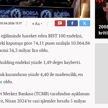
10.06.2024 13:17
2008
krit
ş eğiliminde hareket eden BIST 100 endeksi,
ceki kapanışa göre 74,11 puan azalışla 10.064,86
cmi 34,3 milyar lira oldu.
 holding endeksi yüzde 1,49 değer kaybetti.
çok kazandıran yüzde 4,40 ile madencilik, en
or
oldu.
t Merkez Bankası (TCMB) tarafından açıklanan
e, Nisan 2024'te cari işlemler hesabı 5 milyar