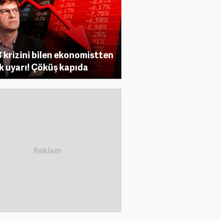
 krizini bilen ekonomistten
ik uyarı! Çöküş kapıda