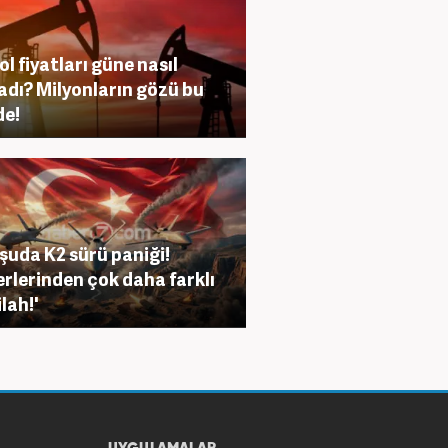
ol fiyatları güne nasıl
adı? Milyonların gözü bu
de!
uda K2 sürü paniği!
erlerinden çok daha farklı
ilah!'