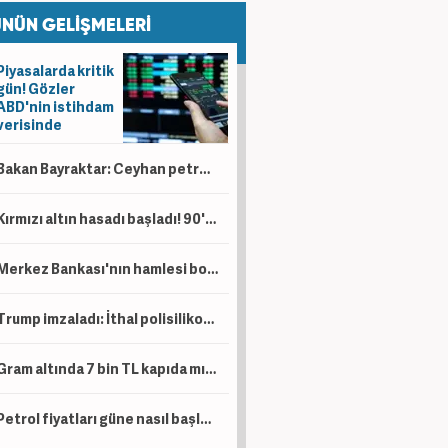
NÜN GELİŞMELERİ
Piyasalarda kritik
gün! Gözler
ABD'nin istihdam
verisinde
Bakan Bayraktar: Ceyhan petrol ticareti üssü olacak!
Kırmızı altın hasadı başladı! 90'dan fazla ülkeden talep var
Merkez Bankası'nın hamlesi borsada rekor getirebilir!
Trump imzaladı: İthal polisilikon türevlerine yüzde 15 tarife uygulanacak!
Gram altında 7 bin TL kapıda mı? İşte o kritik senaryo!
Petrol fiyatları güne nasıl başladı? Milyonların gözü bu veride!