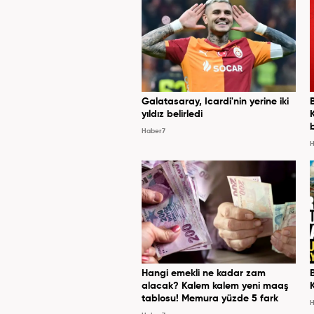
Galatasaray, Icardi'nin yerine iki
yıldız belirledi
Haber7
H
Hangi emekli ne kadar zam
alacak? Kalem kalem yeni maaş
tablosu! Memura yüzde 5 fark
H