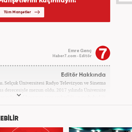
Emre Genç
Haber7.com - Editör
Editör Hakkında
u. Selçuk Üniversitesi Radyo Televizyon ve Sinema
s derecesiyle mezun oldu. 2017 yılında Üniversite
erinde 3 yıl boyunca spor spikerliği ve muhabirliği
nra 2020 yılında özel bir haber kanalında haber ve
dan Turkuvaz Medya Grubu’nda editörlük görevinde
ıs ayından itibaren Kanal 7 Medya Grubu’na bağlı
EBİLİR
er7.com’da editör olarak görevini sürdürmektedir.