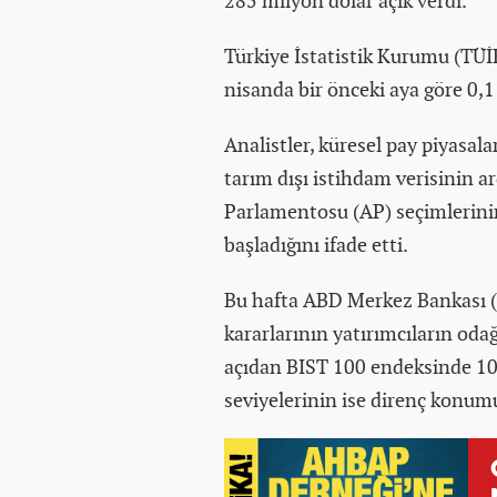
285 milyon dolar açık verdi.
Türkiye İstatistik Kurumu (TÜİK)
nisanda bir önceki aya göre 0,1
Analistler, küresel pay piyasal
tarım dışı istihdam verisinin a
Parlamentosu (AP) seçimlerinin 
başladığını ifade etti.
Bu hafta ABD Merkez Bankası (
kararlarının yatırımcıların odağı
açıdan BIST 100 endeksinde 10
seviyelerinin ise direnç konu