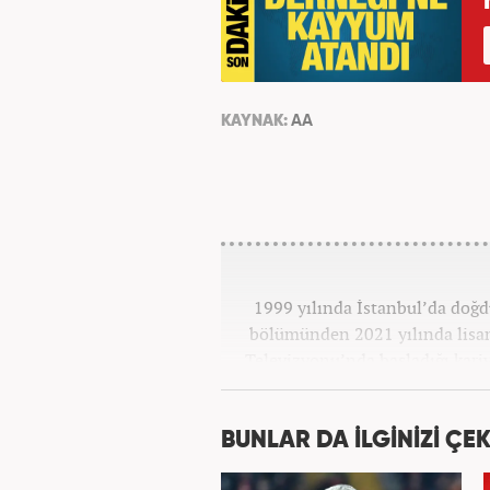
KAYNAK:
AA
1999 yılında İstanbul’da doğd
bölümünden 2021 yılında lisan
Televizyonu’nda başladığı kariy
görevlerinde bulundu. Daha so
spor editörlüğü yaptı. Ardın
bulundu. 2024 May
BUNLAR DA İLGİNİZİ ÇEK
Hab