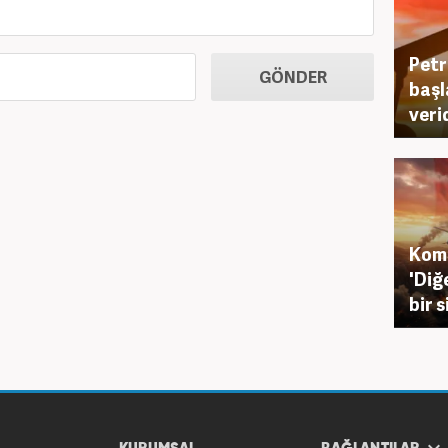
Petr
GÖNDER
başl
veri
Komş
'Diğ
bir s