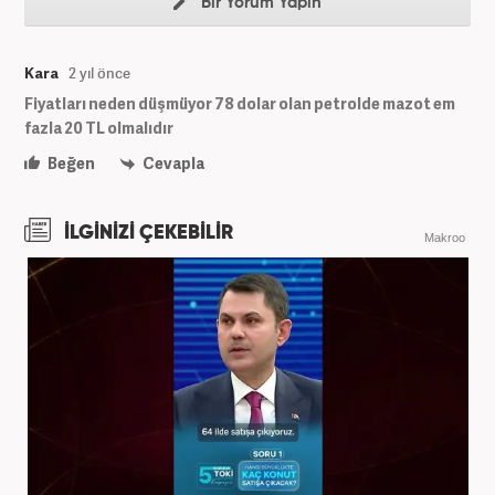
Bir Yorum Yapın
Kara
2 yıl önce
Fiyatları neden düşmüyor 78 dolar olan petrolde mazot em
fazla 20 TL olmalıdır
Beğen
Cevapla
İLGİNİZİ ÇEKEBİLİR
Makroo