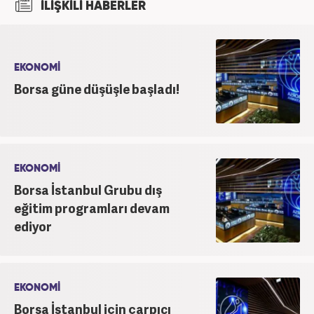
İLİŞKİLİ HABERLER
yapmaktadır. Ayrıca günümüz insan ilişkilerinde
saygının ve empatinin çok büyük bir güç olduğuna
inanmakta ve bu değerleri meslek hayatında da ön
planda tutmaktadır.
EKONOMİ
Borsa güne düşüşle başladı!
EKONOMİ
Borsa İstanbul Grubu dış
eğitim programları devam
ediyor
EKONOMİ
Borsa İstanbul için çarpıcı