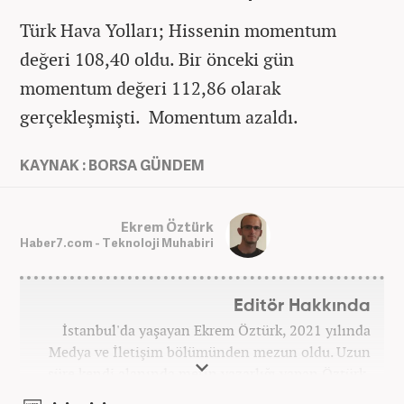
Türk Hava Yolları; Hissenin momentum
değeri 108,40 oldu. Bir önceki gün
momentum değeri 112,86 olarak
gerçekleşmişti. Momentum azaldı.
KAYNAK : BORSA GÜNDEM
Ekrem Öztürk
Haber7.com - Teknoloji Muhabiri
Editör Hakkında
İstanbul'da yaşayan Ekrem Öztürk, 2021 yılında
Medya ve İletişim bölümünden mezun oldu. Uzun
süre kendi alanında metin yazarlığı yapan Öztürk,
şu an Haber7.com'da "Muhabir - Editör" olarak görev