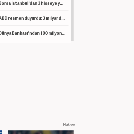
Borsa İstanbul'dan 3 hisseye yeni tedbir kararı
ABD resmen duyurdu: 3 milyar dolar yatırım yapacaklar!
Dünya Bankası'ndan 100 milyon dolarlık hibe! Artık eskisi gibi olmayacak
Makroo