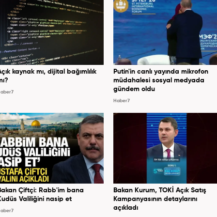
Açık kaynak mı, dijital bağımlılık
Putin'in canlı yayında mikrofon
mı?
müdahalesi sosyal medyada
gündem oldu
aber7
Haber7
Bakan Çiftçi: Rabb'im bana
Bakan Kurum, TOKİ Açık Satış
Kudüs Valiliğini nasip et
Kampanyasının detaylarını
açıkladı
aber7