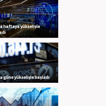
a haftaya yükselişle
adı
a güne yükselişle başladı