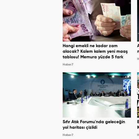
Hangi emekli ne kadar zam
alacak? Kalem kalem yeni maaş
tablosu! Memura yüzde 5 fark
H
Haber7
Sıfır Atık Forumu'nda geleceğin
yol haritası çizildi
Haber7
H