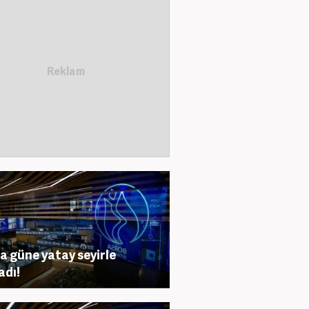
a güne yatay seyirle
adı!