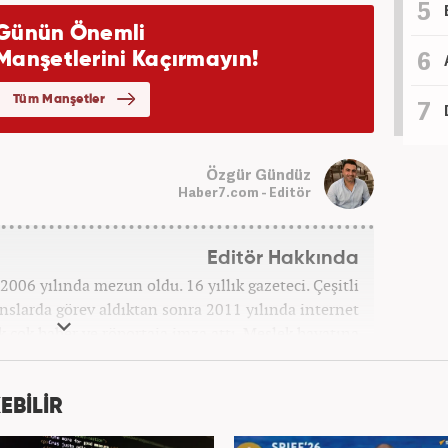
Özgür Gündüz
Haber7.com - Editör
Editör Hakkında
006 yılında mezun oldu. 16 yıllık gazeteci. Çeşitli
anslarda görev aldıktan sonra 2011 yılında internet
ek çok haber ve röportaja imza attı. Meslek hayatına
7 yıldır ekonomi editörü olarak devam etmektedir.
EBİLİR