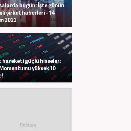
salarda bugün: İşte günün
li şirket haberleri - 14
m 2022
t hareketi güçlü hisseler:
 Momentumu yüksek 10
e!