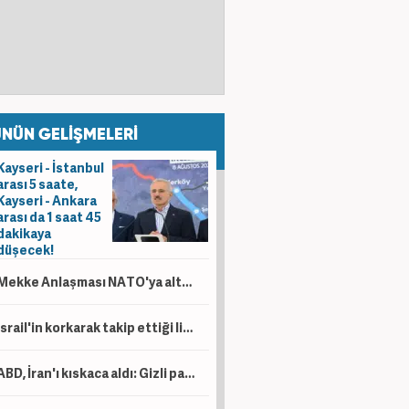
NÜN GELİŞMELERİ
Kayseri - İstanbul
arası 5 saate,
Kayseri - Ankara
arası da 1 saat 45
dakikaya
düşecek!
Mekke Anlaşması NATO'ya alternatif bir yapı değil!
İsrail'in korkarak takip ettiği liste! İşte dünyanın en güçlü İslam orduları...
ABD, İran'ı kıskaca aldı: Gizli para ağı deşifre oldu!