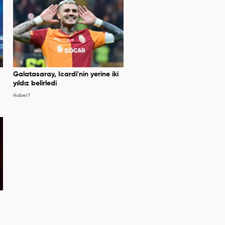
Galatasaray, Icardi'nin yerine iki
yıldız belirledi
Haber7