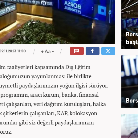
Bors
başl
9.11.2023 11:50
tim faaliyetleri kapsamında Dış Eğitim
taloğumuzun yayımlanması ile birlikte
kıymetli paydaşlarımızın yoğun ilgisi sürüyor.
 programını, aracı kurum, banka, finansal
Bors
 çalışanları, veri dağıtım kuruluşları, halka
k şirketlerin çalışanları, KAP, kolokasyon
rumlar gibi siz değerli paydaşlarımızın
oruz.