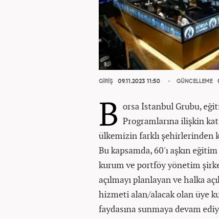
GİRİŞ
09.11.2023 11:50
GÜNCELLEME
0
B
orsa İstanbul Grubu, eği
Programlarına ilişkin ka
ülkemizin farklı şehirlerinden 
Bu kapsamda, 60'ı aşkın eğitim
kurum ve portföy yönetim şirketi
açılmayı planlayan ve halka açı
hizmeti alan/alacak olan üye ku
faydasına sunmaya devam ediy