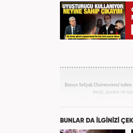
Konya Selçuk Üniversitesi’nden 2
dergi, gazete ve aj
haberciliğine başladı. P
Haber7.com’da 
BUNLAR DA İLGİNİZİ ÇEK