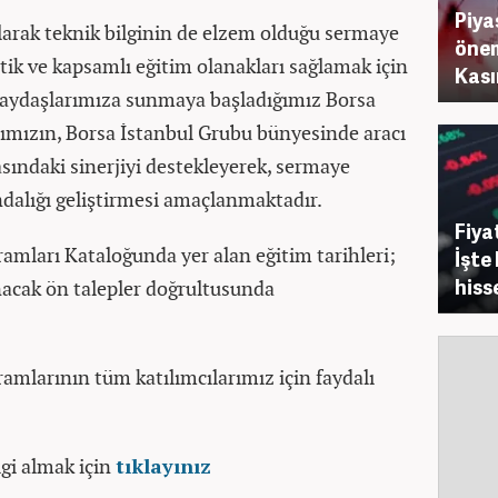
Piya
olarak teknik bilginin de elzem olduğu sermaye
önem
atik ve kapsamlı eğitim olanakları sağlamak için
Kası
 paydaşlarımıza sunmaya başladığımız Borsa
ımızın, Borsa İstanbul Grubu bünyesinde aracı
sındaki sinerjiyi destekleyerek, sermaye
ındalığı geliştirmesi amaçlanmaktadır.
Fiya
amları Kataloğunda yer alan eğitim tarihleri;
İşte
hiss
nacak ön talepler doğrultusunda
amlarının tüm katılımcılarımız için faydalı
lgi almak için
tıklayınız