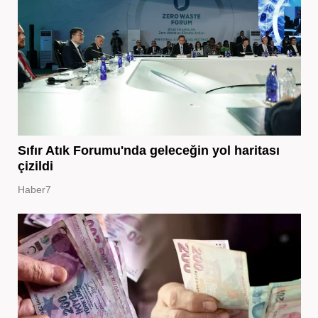
Sıfır Atık Forumu'nda geleceğin yol haritası
çizildi
Haber7