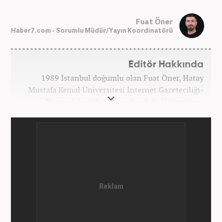
Fuat Öner
Haber7.com - Sorumlu Müdür/Yayın Koordinatörü
Editör Hakkında
1989 İstanbul doğumlu olan Fuat Öner, Hatay
Mustafa Kemal Üniversitesi İnternet Gazeteciliği-
Yayıncılığı ve Eskişehir Anadolu Üniversitesi
İşletme bölümlerinden mezun oldu. Marmara
Üniversitesi Sosyal Medya Yönetimi’nde yüksek
lisans Eğitimini tamamladı. Medya sektörüne 2008
yılında adım atan Öner, Star TV ve Habertürk
gazetelerinde çeşitli görevler üstlendi. 2012 yılında
Kanal7 Medya Grubu'na haber editörü olarak katılan
Öner, şu anda Haber7.com'da Yayın Koordinatörü
olarak görev yapmaktadır. Evli ve bir çocuk babasıdır.