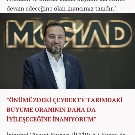
devam edeceğine olan inancımız tamdır."
"ÖNÜMÜZDEKİ ÇEYREKTE TARIMDAKİ
BÜYÜME ORANININ DAHA DA
İYİLEŞECEĞİNE İNANIYORUM"
İstanbul Ticaret Borsası (İSTİB) Ali Kopuz da