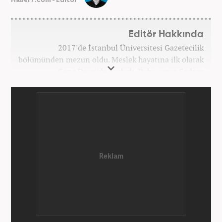
Editör Hakkında
2017'de İstanbul Üniversitesi Gazetecilik
bölümünden mezun oldu. Meslek hayatına ilk olarak
Genç Dergi'de başladı. Daha sonra Sadece
haber.com'da internet haberciliğine başladı. 2019
yılında Haber7.com ailesine dahil olan Koçin,
''Ekonomi ve Otomobil Editörü'' olarak meslek
hayatına devam etmektedir.