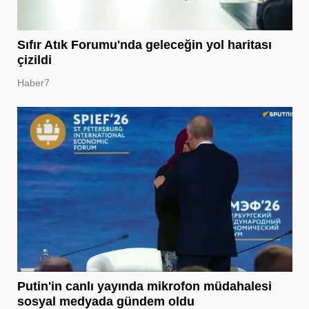
Sıfır Atık Forumu'nda geleceğin yol haritası
çizildi
Haber7
Putin'in canlı yayında mikrofon müdahalesi
sosyal medyada gündem oldu