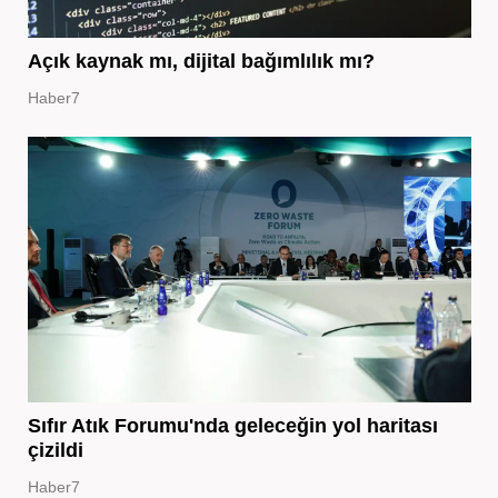
Açık kaynak mı, dijital bağımlılık mı?
Haber7
Sıfır Atık Forumu'nda geleceğin yol haritası
çizildi
Haber7