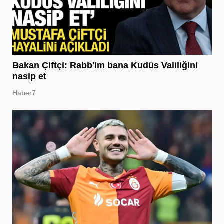
Bakan Çiftçi: Rabb'im bana Kudüs Valiliğini
nasip et
Haber7