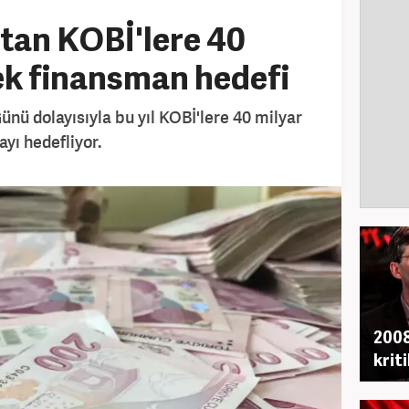
tan KOBİ'lere 40
 ek finansman hedefi
nü dolayısıyla bu yıl KOBİ'lere 40 milyar
yı hedefliyor.
2008
krit