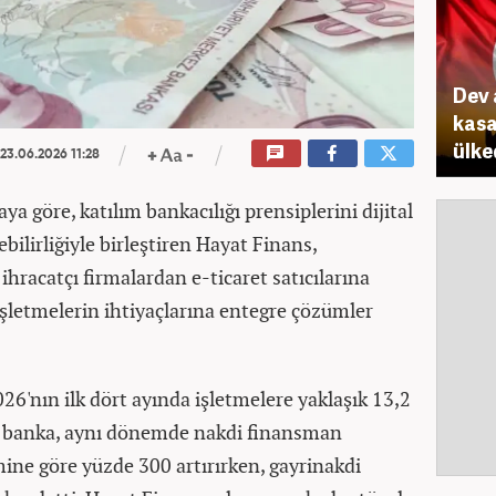
Dev 
kasa
ülke
23.06.2026 11:28
a göre, katılım bankacılığı prensiplerini dijital
lebilirliğiyle birleştiren Hayat Finans,
ihracatçı firmalardan e-ticaret satıcılarına
 işletmelerin ihtiyaçlarına entegre çözümler
026'nın ilk dört ayında işletmelere yaklaşık 13,2
n banka, aynı dönemde nakdi finansman
ine göre yüzde 300 artırırken, gayrinakdi