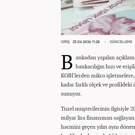
GİRİŞ
23.06.2026 11:28
GÜNCELLEME
B
ankadan yapılan açıklamay
bankacılığın hızı ve erişi
KOBİ'lerden mikro işletmelere, 
kadar farklı ölçek ve profildeki
sunuyor.
Tüzel müşterilerinin ilgisiyle 2
milyar lira finansman sağlaya
hacmini geçen yılın aynı dönem