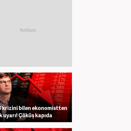
 krizini bilen ekonomistten
ik uyarı! Çöküş kapıda