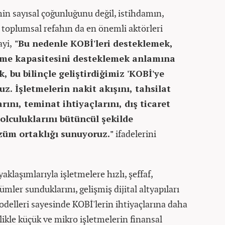
min sayısal çoğunluğunu değil, istihdamın,
 toplumsal refahın da en önemli aktörleri
ayi,
"Bu nedenle KOBİ'leri desteklemek,
üme kapasitesini desteklemek anlamına
, bu bilinçle geliştirdiğimiz 'KOBİ'ye
ruz. İşletmelerin nakit akışını, tahsilat
rını, teminat ihtiyaçlarını, dış ticaret
yolculuklarını bütüncül şekilde
züm ortaklığı sunuyoruz."
ifadelerini
 yaklaşımlarıyla işletmelere hızlı, şeffaf,
zümler sunduklarını, gelişmiş dijital altyapıları
odelleri sayesinde KOBİ'lerin ihtiyaçlarına daha
ellikle küçük ve mikro işletmelerin finansal