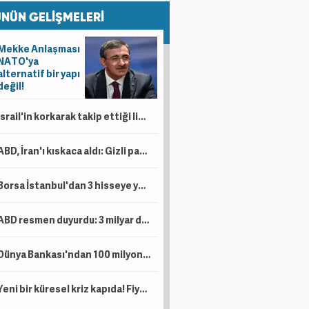
NÜN GELİŞMELERİ
Mekke Anlaşması
NATO'ya
alternatif bir yapı
değil!
İsrail'in korkarak takip ettiği liste! İşte dünyanın en güçlü İslam orduları...
ABD, İran'ı kıskaca aldı: Gizli para ağı deşifre oldu!
Borsa İstanbul'dan 3 hisseye yeni tedbir kararı
ABD resmen duyurdu: 3 milyar dolar yatırım yapacaklar!
Dünya Bankası'ndan 100 milyon dolarlık hibe! Artık eskisi gibi olmayacak
Yeni bir küresel kriz kapıda! Fiyatlar yüzde 40 arttı: Kış sezonunda patlama yapabilir...