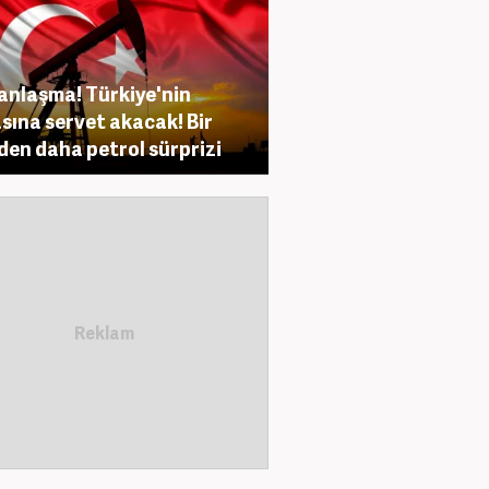
anlaşma! Türkiye'nin
sına servet akacak! Bir
den daha petrol sürprizi