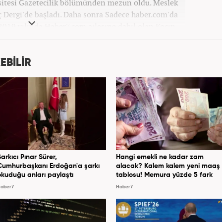
sitesi Gazetecilik bölümünden mezun oldu. Meslek
ç Dergi'de başladı. Daha sonra Sadece haber.com'da
 2019 yılında Haber7.com ailesine dahil olan Koçin,
ditörü'' olarak meslek hayatına devam etmektedir.
EBİLİR
Şarkıcı Pınar Sürer,
Hangi emekli ne kadar zam
Cumhurbaşkanı Erdoğan'a şarkı
alacak? Kalem kalem yeni maaş
okuduğu anları paylaştı
tablosu! Memura yüzde 5 fark
aber7
Haber7