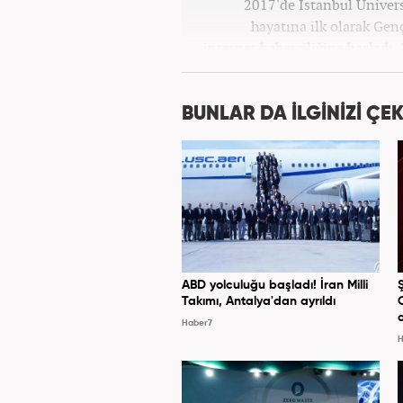
2017'de İstanbul Üniver
hayatına ilk olarak Gen
internet haberciliğine başladı.
''Ekonomi ve Otomobil E
BUNLAR DA İLGİNİZİ ÇEK
ABD yolculuğu başladı! İran Milli
Takımı, Antalya'dan ayrıldı
Haber7
H