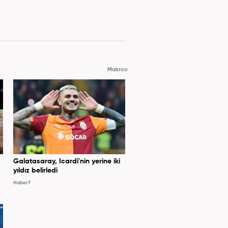
Makroo
Galatasaray, Icardi'nin yerine iki
yıldız belirledi
Haber7