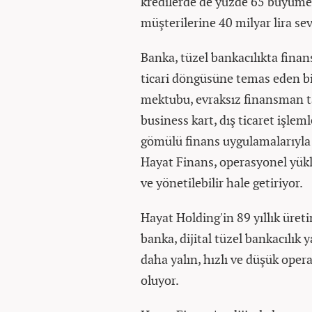
kredilerde de yüzde 65 büyüme 
müşterilerine 40 milyar lira s
Banka, tüzel bankacılıkta fina
ticari döngüsüne temas eden bir
mektubu, evraksız finansman t
business kart, dış ticaret işleml
gömülü finans uygulamalarıyla 
Hayat Finans, operasyonel yükle
ve yönetilebilir hale getiriyor.
Hayat Holding'in 89 yıllık üreti
banka, dijital tüzel bankacılık
daha yalın, hızlı ve düşük ope
oluyor.