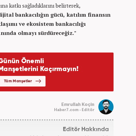
na katkı sağladıklarını belirterek,
ital bankacılığın gücü, katılım finansın
laşımı ve ekosistem bankacılığı
nında olmayı sürdüreceğiz."
Emrullah Koçin
Haber7.com - Editör
Editör Hakkında