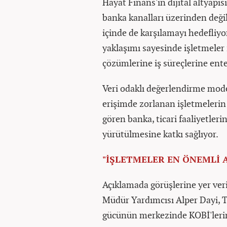
Hayat Finans'ın dijital altyapısı
banka kanalları üzerinden değil,
içinde de karşılamayı hedefliyo
yaklaşımı sayesinde işletmeler
çözümlerine iş süreçlerine enteg
Veri odaklı değerlendirme model
erişimde zorlanan işletmelerin 
gören banka, ticari faaliyetleri
yürütülmesine katkı sağlıyor.
"İŞLETMELER EN ÖNEMLİ 
Açıklamada görüşlerine yer ver
Müdür Yardımcısı Alper Dayi, Tü
gücünün merkezinde KOBİ'lerin y