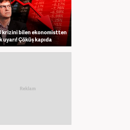
 krizini bilen ekonomistten
ik uyarı! Çöküş kapıda