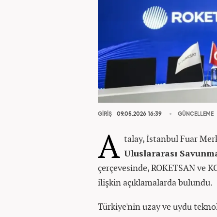
GİRİŞ
09.05.2026 16:39
GÜNCELLEME
A
talay, İstanbul Fuar Me
Uluslararası Savunma
çerçevesinde, ROKETSAN ve KOSG
ilişkin açıklamalarda bulundu.
Türkiye'nin uzay ve uydu tekno