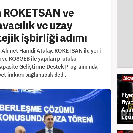
n ROKETSAN ve
vacılık ve uzay
ejik işbirliği adımı
Ahmet Hamdi Atalay, ROKETSAN ile yeni
ı ve KOSGEB ile yapılan protokol
apasite Geliştirme Destek Programı'nda
yet imkanı sağlanacak dedi.
Piya
fiya
Akar
uçuş