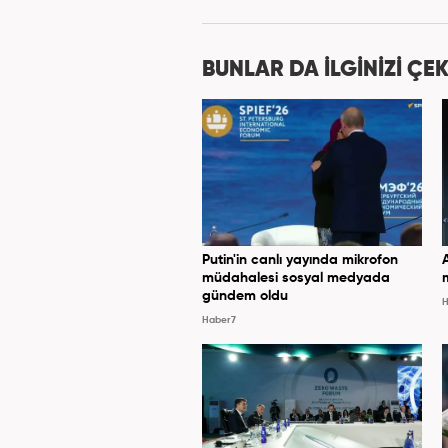
''Ekonomi ve Otomobil E
BUNLAR DA İLGİNİZİ ÇEK
Putin'in canlı yayında mikrofon
müdahalesi sosyal medyada
gündem oldu
H
Haber7