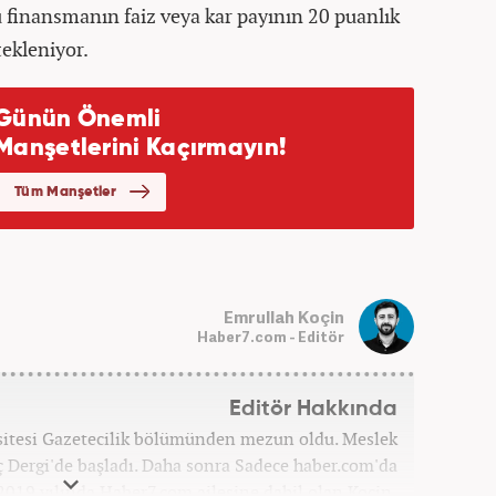
 finansmanın faiz veya kar payının 20 puanlık
tekleniyor.
Emrullah Koçin
Haber7.com - Editör
Editör Hakkında
sitesi Gazetecilik bölümünden mezun oldu. Meslek
ç Dergi'de başladı. Daha sonra Sadece haber.com'da
 2019 yılında Haber7.com ailesine dahil olan Koçin,