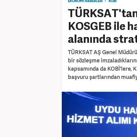
EKONOMİ HABERLERİ
KOBI
TÜRKSAT'ta
KOSGEB ile ha
alanında strat
TÜRKSAT AŞ Genel Müdürü 
bir sözleşme imzaladıkların
kapsamında da KOBİ'lere, K
başvuru şartlarından muafi