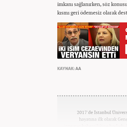
imkanı sağlanırken, söz konusu
kısmı geri ödemesiz olarak des
KAYNAK:
AA
2017'de İstanbul Üniver
hayatına ilk olarak Gen
internet haberciliğine başladı.