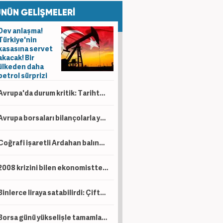
NÜN GELİŞMELERİ
Dev anlaşma!
Türkiye'nin
kasasına servet
akacak! Bir
ülkeden daha
petrol sürprizi
Avrupa'da durum kritik: Tarihte böylesi görülmedi
Avrupa borsaları bilançolarla yükseldi! İngiltere negatif ayrıştı
Coğrafi işaretli Ardahan balında hasat başladı!
2008 krizini bilen ekonomistten kritik uyarı! Çöküş kapıda
Binlerce liraya satabilirdi: Çiftçi ürünlerini ücretsiz dağıttı!
Borsa günü yükselişle tamamladı! En çok kazandıran belli oldu