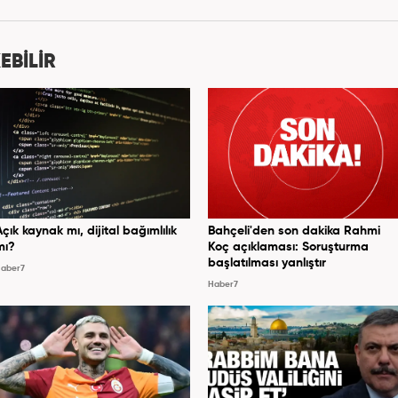
ditörü'' olarak meslek hayatına devam etmektedir.
EBİLİR
Açık kaynak mı, dijital bağımlılık
Bahçeli'den son dakika Rahmi
mı?
Koç açıklaması: Soruşturma
başlatılması yanlıştır
aber7
Haber7