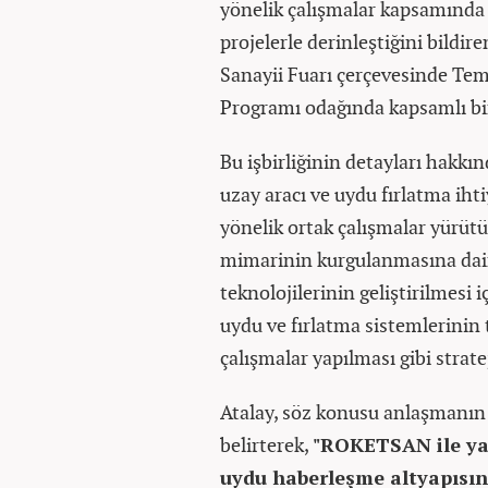
yönelik çalışmalar kapsamında
projelerle derinleştiğini bildi
Sanayii Fuarı çerçevesinde Te
Programı odağında kapsamlı bir 
Bu işbirliğinin detayları hakkı
uzay aracı ve uydu fırlatma iht
yönelik ortak çalışmalar yürüt
mimarinin kurgulanmasına dair 
teknolojilerinin geliştirilmesi 
uydu ve fırlatma sistemlerinin 
çalışmalar yapılması gibi stratej
Atalay, söz konusu anlaşmanın 
belirterek,
"ROKETSAN ile yap
uydu haberleşme altyapısı