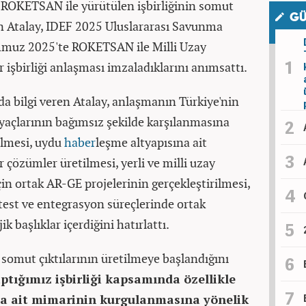
 ROKETSAN ile yürütülen işbirliğinin somut
GÜ
ren Atalay, IDEF 2025 Uluslararası Savunma
mmuz 2025'te ROKETSAN ile Milli Uzay
işbirliği anlaşması imzaladıklarını anımsattı.
nda bilgi veren Atalay, anlaşmanın Türkiye'nin
iyaçlarının bağımsız şekilde karşılanmasına
ülmesi, uydu
haber
leşme altyapısına ait
çözümler üretilmesi, yerli ve milli uzay
için ortak AR-GE projelerinin gerçekleştirilmesi,
test ve entegrasyon süreçlerinde ortak
ik başlıklar içerdiğini hatırlattı.
somut çıktılarının üretilmeye başlandığını
tığımız işbirliği kapsamında özellikle
na ait mimarinin kurgulanmasına yönelik