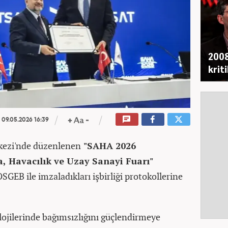
2008
krit
09.05.2026 16:39
rkezi'nde düzenlenen
"SAHA 2026
, Havacılık ve Uzay Sanayi Fuarı"
EB ile imzaladıkları işbirliği protokollerine
lojilerinde bağımsızlığını güçlendirmeye