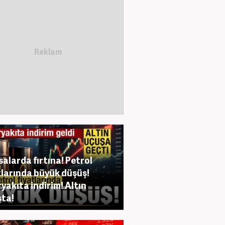
salarda fırtına! Petrol
tlarında büyük düşüş!
yakıta indirim! Altın
ta!